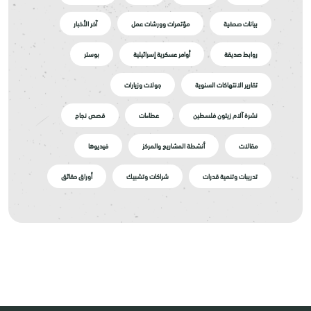
بيانات صحفية
مؤتمرات وورشات عمل
آخر الأخبار
روابط صديقة
أوامر عسكرية إسرائيلية
بوستر
تقارير الانتهاكات السنوية
جولات وزيارات
نشرة آلام زيتون فلسطين
عطاءات
قصص نجاح
مقالات
أنشطة المشاريع والمركز
فيديوها
تدريبات وتنمية قدرات
شراكات وتشبيك
أوراق حقائق