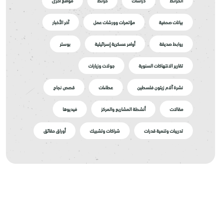
الخرائط
دراسات
خرائط
مواقع أخرى
بيانات صحفية
مؤتمرات وورشات عمل
آخر الأخبار
روابط صديقة
أوامر عسكرية إسرائيلية
بوستر
تقارير الانتهاكات السنوية
جولات وزيارات
نشرة آلام زيتون فلسطين
عطاءات
قصص نجاح
مقالات
أنشطة المشاريع والمركز
فيديوها
تدريبات وتنمية قدرات
شراكات وتشبيك
أوراق حقائق