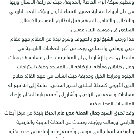
وتنظيم شبكة الري الخاصة بالحديقة، حيث تم زراعة الاشتال وريها
في ظل أجواء احتفالية تعمق الانتماء للأرض وتؤكد البعد التاريخي
والنضالي والثقافي للموقع قبيل انطلاق الموسم الكرنفالي
السنوي في موسم النبي موسى.
هذا ورحب
الشيخ نوح
بالضيوف وشرح نبذة عن المقام فهو مقام
ديني ووطني واجتماعي ويعد من أكبر المقامات التاريخية في
فلسطين، تجدر الإشارة الى ان المقام يمتد على مساحة 5 دونمات
وعلى طابقين ومأذنة، بالإضافة الى المسجد وغرف استراحات
الجنود ومرابط الخيل وحديقة حيث أنشأت في عهد القائد صلاح
الدين الأيوبي كنقطة انطلاق لتحرير القدس. اضافة إلى انه تتبع له
مساحات واسعة من الأراضي، وأشار إلى أهمية زيارة المكان وإحياء
المناسبات الوطنية فيه.
وقد تطرق
السيد جمال العملة مدير عام
المركز بنبذة عن مركز أبحاث
الأراضي ورسالته ورؤيته، وتحدث عن المكانة الدينية والتاريخية
والوطنية لمقام النبي موسى وأهمية إعادة إحياءه من جديد بكثرة