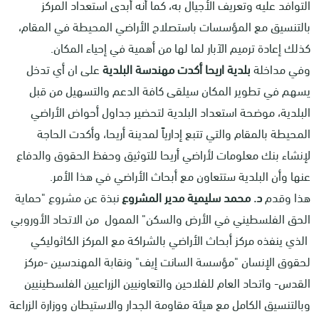
التوافد عليه وتعريف الأجيال به، كما أنه أبدى استعداد المركز
بالتنسيق مع المؤسسات باستصلاح الأراضي المحيطة في المقام،
كذلك إعادة ترميم الآبار لما لها من أهمية في إحياء المكان.
وفي مداخلة
بلدية اريحا أكدت مهندسة البلدية
على ان أي تدخل
يسهم في تطوير المكان سيلقى كافة الدعم والتسهيل من قبل
البلدية، موضحة استعداد البلدية لتحضير جداول أحواض الأراضي
المحيطة بالمقام والتي تتبع إدارياً لمدينة أريحا، وأكدت الحاجة
لإنشاء بنك معلومات لأراضي أريحا للتوثيق وحفظ الحقوق والدفاع
عنها وأن البلدية ستتعاون مع أبحاث الأراضي في هذا الأمر.
هذا وقدم
د. محمد سليمية مدير المشروع
نبذة عن مشروع "حماية
الحق الفلسطيني في الأرض والسكن" الممول من الاتحاد الأوروبي
الذي ينفذه مركز أبحاث الأراضي بالشراكة مع المركز الكاثوليكي
لحقوق الإنسان "مؤسسة السانت إيف" ونقابة المهندسين -مركز
القدس- واتحاد العام للفلاحين والتعاونيين الزراعيين الفلسطينيين
وبالتنسيق الكامل مع هيئة مقاومة الجدار والاستيطان ووزارة الزراعة