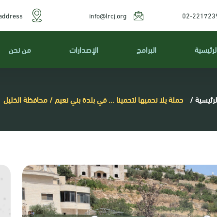
address
info@lrcj.org
02-221723
لرئيسية
البرامج
الإصدارات
من نحن
لرئيسية
/
حملة يلا نحميها لتحمينا ... في بلدة بني نعيم / محافظة الخليل