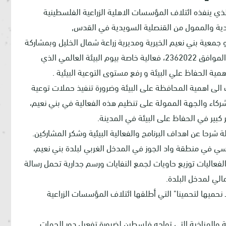
 ينفذه ائتلاف المؤسسات الاهلية الزراعية الفلسطينية
دية والممول من القنصلية السويدية في القدس,
و جمعية بني نعيم الخيرية ومديرية زراعة شمال الخليل وبمشاركة
مؤسسات المجتمع المدني في البلدة اليوم الخميس الموافق 2362022، فعالية خاصة بيوم البيئة العالمي الذي
ات الى اهمية المحافظة على البيئة وضرورة تنفيذ حملات توعية
لشركاء والجهة الممولة على تنظيم هذه الفعالية في بني نعيم،
ر كبير في الحفاظ على البيئة في المدينة.
شرحا عن اهداف البرنامج والفعالية البيئية وشكر المشاركين.
سي في منطقة واد الجوز في المدخل الغربي لبلدة بني نعيم،
 الفعاليات توزيع حاويات لجمع النفايات ورسم جدارية تحمل رسالة
الي لمدخل البلدة.
 نحميها لتحمينا" التي أطلقها ائتلاف المؤسسات الزراعية
 والمناخية التي تواجه فلسطين لضرورة تفعيل دور الجهات