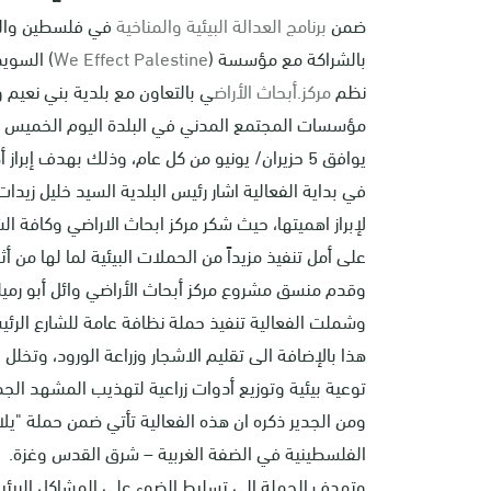
ضمن
برنامج العدالة البيئية والمناخية
في فلسطين والذي
بالشراكة مع مؤسسة (
We Effect Palestine
) السوي
نظم
مركز.أبحاث الأراض
ي بالتعاون مع بلدية بني نعيم 
يوافق 5 حزيران/ يونيو من كل عام، وذلك بهدف إبراز أهمية الحفاظ علي البيئة و رفع مستوى التوعية البيئية .
في بداية الفعالية اشار رئيس البلدية السيد خليل زيد
لإبراز اهميتها، حيث شكر مركز ابحاث الاراضي وكافة ا
على أمل تنفيذ مزيداً من الحملات البيئية لما لها من أث
وقدم منسق مشروع مركز أبحاث الأراضي وائل أبو رميلة 
وشملت الفعالية تنفيذ حملة نظافة عامة للشارع الرئي
هذا بالإضافة الى تقليم الاشجار وزراعة الورود، وتخلل
توعية بيئية وتوزيع أدوات زراعية لتهذيب المشهد الجم
ومن الجدير ذكره ان هذه الفعالية تأتي ضمن حملة "يلا
الفلسطينية في الضفة الغربية – شرق القدس وغزة.
وتهدف الحملة الى تسليط الضوء على المشاكل البيئية