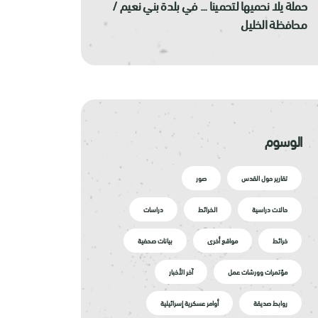
حملة يلا نحميها لتحمينا ... في بلدة بني نعيم /
محافظة الخليل
الوسوم
تقارير حول القدس
صور
حالات دراسية
الخرائط
دراسات
خرائط
مواقع أخرى
بيانات صحفية
مؤتمرات وورشات عمل
آخر الأخبار
روابط صديقة
أوامر عسكرية إسرائيلية