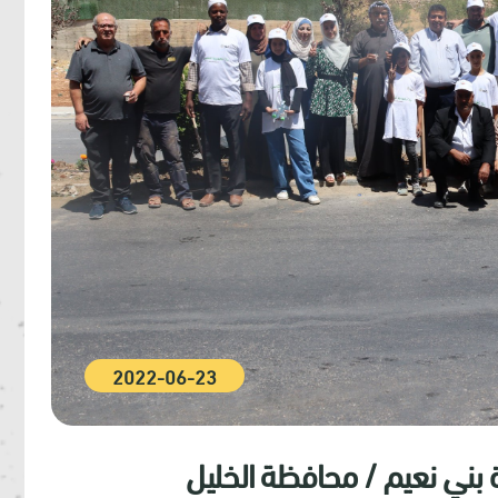
2022-06-23
دة بني نعيم / محافظة الخليل