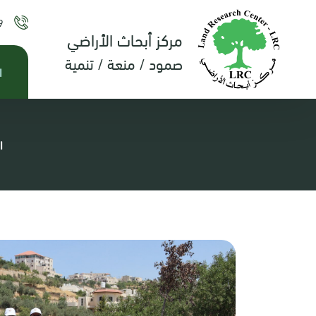
9
مركز أبحاث الأراضي
صمود / منعة / تنمية
ا
ا