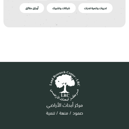
تدريبات وتنمية قدرات
شراكات وتشبيك
أوراق حقائق
مركز أبحاث الأراضي
صمود / منعة / تنمية