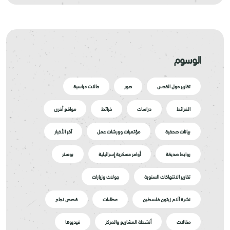
الوسوم
تقارير حول القدس
صور
حالات دراسية
الخرائط
دراسات
خرائط
مواقع أخرى
بيانات صحفية
مؤتمرات وورشات عمل
آخر الأخبار
روابط صديقة
أوامر عسكرية إسرائيلية
بوستر
تقارير الانتهاكات السنوية
جولات وزيارات
نشرة آلام زيتون فلسطين
عطاءات
قصص نجاح
مقالات
أنشطة المشاريع والمركز
فيديوها