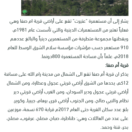
يشار إلى أن مستعمرة "عتيرت" تقع على أراضي قرية ام صفا وهي
فعلياً تعتبر من المستعمرات الدينية والتي تأسست عام 1981م،
ويقطنها مجموعة متطرفة من المستعمرين دينياً والبالغ عددهم
910 مستعمر حسب مؤشرات مؤسسة سلام الشرق الوسط للعام
2018م، علماً بأن مساحة المستعمرة 800دونما.
قرية أم صفا:
يذكر ان قرية أم صفا تقع الى الشمال من مدينة رام الله على مسافة
12كم، يحدها من الشرق أراضي قريتي عجول وعطارة، ومن الشمال
أراضي قريتي عجول ودير السودان، ومن الغرب أراضي قريتي دير
نظام والنبي صالح، ومن الجنوب أراضي قرى برهام، جيبياــ وكوير.
بلغ عدد سكان القرية حتى العام 2017م قرابة 670 نسمة، موزعين
على عدد من العائلات وهي: طناطرة، صباح، مصلح، عرقوب، مصلح،
بحر، قنة وحمد.