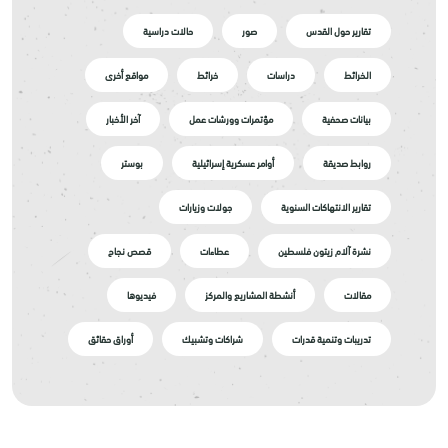
تقارير حول القدس
صور
حالات دراسية
الخرائط
دراسات
خرائط
مواقع أخرى
بيانات صحفية
مؤتمرات وورشات عمل
آخر الأخبار
روابط صديقة
أوامر عسكرية إسرائيلية
بوستر
تقارير الانتهاكات السنوية
جولات وزيارات
نشرة آلام زيتون فلسطين
عطاءات
قصص نجاح
مقالات
أنشطة المشاريع والمركز
فيديوها
تدريبات وتنمية قدرات
شراكات وتشبيك
أوراق حقائق