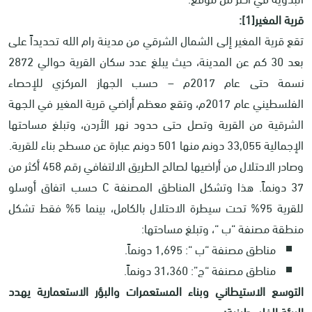
قرية المغير
[1]
:
تقع قرية المغير إلى الشمال الشرقي من مدينة رام الله تحديداً على
بعد 30 كم عن المدينة، حيث يبلغ عدد سكان القرية حوالي 2872
نسمة حتى عام 2017م – حسب الجهاز المركزي للإحصاء
الفلسطيني عام 2017م، وتقع معظم أراضي قرية المغير في الجهة
الشرقية من القرية وتصل حتى حدود نهر الأردن، وتبلغ مساحتها
الإجمالية 33,055 دونم منها 501 دونم عبارة عن مسطح بناء للقرية.
وصادر الاحتلال من أراضيها لصالح الطريق الالتفافي رقم 458 أكثر من
37 دونماً. هذا وتشكل المناطق المصنفة C حسب اتفاق أوسلو
للقرية 95% تحت سيطرة الاحتلال بالكامل، بينما 5% فقط تشكل
منطقة مصنفة “ب “، وتبلغ مساحتها:
مناطق مصنفة “ب “: 1,695 دونماً.
مناطق مصنفة “ج”: 31،360 دونماً.
التوسع الاستيطاني وبناء المستعمرات والبؤر الاستعمارية يهدد
البيئة الفلسطينية: