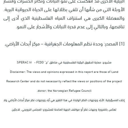
البيئية الأخرى قد انعكست على نمو النباتات وتكاثر الحشرات وانتشار
الأوبئة التي من شأنها أن تلقي بظلالها على الحياة الحيوانية البرية.
والمعضلة الكبرى هي استنزاف المياه الفلسطينية الذي أدى إلى
تناقصها، وبالتالي إلى عدم قدرة النباتات والأشجار على النمو.
[1] المصدر: وحدة نظم المعلومات الجغرافية – مركز أبحاث الأراضي.
مشروع: حماية الحقوق البيئية الفلسطينية في مناطق "ج" SPERAC IV - FCDO
Disclaimer: The views and opinions expressed in this report are those of Land
Research Center and do not necessarily reflect the views or positions of the project
donor; the Norwegian Refugee Council.
إخلاء المسؤولية: الآراء ووجهات النظر الواردة في هذا التقرير هي آراء ووجهات نظر مركز أبحاث الأراضي ولا
تعكس بالضرورة وجهات نظر أو مواقف الجهة المانحة للمشروع؛ المجلس النرويجي. للاجئين