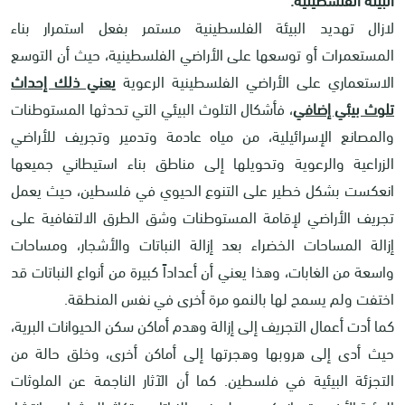
لازال تهديد البيئة الفلسطينية مستمر بفعل استمرار بناء
المستعمرات أو توسعها على الأراضي الفلسطينية، حيث أن التوسع
الاستعماري على الأراضي الفلسطينية الرعوية
ي
عني ذلك إحداث
تلوث بيئي إضافي
، فأشكال التلوث البيئي التي تحدثها المستوطنات
والمصانع الإسرائيلية، من مياه عادمة وتدمير وتجريف للأراضي
الزراعية والرعوية وتحويلها إلى مناطق بناء استيطاني جميعها
انعكست بشكل خطير على التنوع الحيوي في فلسطين، حيث يعمل
تجريف الأراضي لإقامة المستوطنات وشق الطرق الالتفافية على
إزالة المساحات الخضراء بعد إزالة النباتات والأشجار، ومساحات
واسعة من الغابات، وهذا يعني أن أعداداً كبيرة من أنواع النباتات قد
اختفت ولم يسمح لها بالنمو مرة أخرى في نفس المنطقة.
كما أدت أعمال التجريف إلى إزالة وهدم أماكن سكن الحيوانات البرية،
حيث أدى إلى هروبها وهجرتها إلى أماكن أخرى، وخلق حالة من
التجزئة البيئية في فلسطين. كما أن الآثار الناجمة عن الملوثات