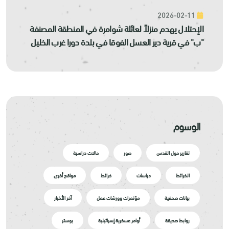
2026-02-11
الإحتلال يهدم منزلاً لعائلة شوامرة في المنطقة المصنفة
"ب" في قرية دير العسل الفوقا في بلدة دورا غرب الخليل
الوسوم
تقارير حول القدس
صور
حالات دراسية
الخرائط
دراسات
خرائط
مواقع أخرى
بيانات صحفية
مؤتمرات وورشات عمل
آخر الأخبار
روابط صديقة
أوامر عسكرية إسرائيلية
بوستر