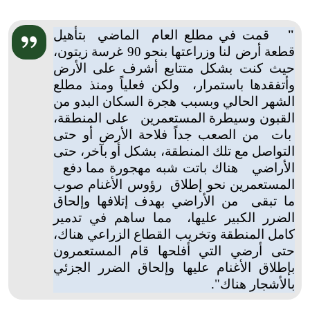
"
قمت في مطلع العام الماضي بتأهيل
قطعة أرض لنا وزراعتها بنحو 90 غرسة زيتون،
حيث كنت بشكل متتابع أشرف على الأرض
وأتفقدها باستمرار، ولكن فعلياً ومنذ مطلع
الشهر الحالي وبسبب هجرة السكان البدو من
القبون وسيطرة المستعمرين على المنطقة،
بات من الصعب جداً فلاحة الأرض أو حتى
التواصل مع تلك المنطقة، بشكل أو بآخر، حتى
الأراضي هناك باتت شبه مهجورة مما دفع
المستعمرين نحو إطلاق رؤوس الأغنام صوب
ما تبقى من الأراضي بهدف إتلافها وإلحاق
الضرر الكبير عليها، مما ساهم في تدمير
كامل المنطقة وتخريب القطاع الزراعي هناك،
حتى أرضي التي أفلحها قام المستعمرون
بإطلاق الأغنام عليها وإلحاق الضرر الجزئي
بالأشجار هناك".