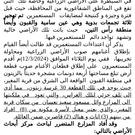
في السيطرة على الأراضي الزراعية وخاصة تلك التي
تقع في المناطق الشفاغورية من المحافظة، حيث قبل
فترة وجيزة و كنتيجة لمضايقات المستعمرين
تم تهجير
ثلاثة تجمعات بدوية وهي عين سامية والقبون وأيضاً
منطقة رأس التين،
حيث باتت تلك الأراضي خالية
وتشهد تواجد دائم للمستعمرين فيها.
يذكر أن اعتداءات المستعمرين قد طالت أيضاً القيام
بإطلاق أغنامهم صوب الأراضي الزراعية ومحاولة
تخريبها، ففي يوم الثلاثاء الموافق (12/3/2024)م أقدم
المستعمرون على إطلاق قطعان الأغنام صوب قطعة
أرض تبلغ مساحتها أربعة دونمات مشجرة حديثاً بالزيتون
في منطقة القبون الواقعة الى الشرق من قرية المغير،
حيث يوجد في تلك القطعة 30 غرسة زيتون، مما أدى
الى تلف جزئي لتلك الغراس، والتي تعود في ملكيتها
الى المزارع وائل مسعود سعيد نعسان من سكان قرية
المغير، والذي يعتبر معيل لأسرة مكونة من (8) افراد
من بينهم (3) اناث و هناك (2) قاصرين ضمن العائلة.
وقد أفاد المزارع المتضرر لباحث مركز أبحاث
الأراضي بالتالي: