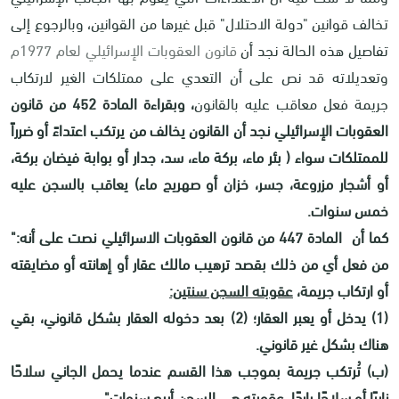
تخالف قوانين "دولة الاحتلال" قبل غيرها من القوانين، وبالرجوع إلى
تفاصيل هذه الحالة نجد أن
قانون العقوبات الإسرائيلي لعام 1977م
وتعديلاته قد نص على أن التعدي على ممتلكات الغير لارتكاب
جريمة فعل معاقب عليه بالقانون
، وبقراءة المادة 452 من قانون
العقوبات الإسرائيلي نجد أن القانون يخالف من يرتكب اعتداءً أو ضرراً
للممتلكات سواء ( بئر ماء، بركة ماء، سد، جدار أو بوابة فيضان بركة،
أو أشجار مزروعة، جسر، خزان أو صهريج ماء) يعاقب بالسجن عليه
خمس سنوات.
كما أن المادة 447 من قانون العقوبات الاسرائيلي نصت على أنه:"
من فعل أي من ذلك بقصد ترهيب مالك عقار أو إهانته أو مضايقته
أو ارتكاب جريمة،
عقوبته السجن سنتين:
(1) يدخل أو يعبر العقار؛ (2) بعد دخوله العقار بشكل قانوني، بقي
هناك بشكل غير قانوني.
(ب) تُرتكب جريمة بموجب هذا القسم عندما يحمل الجاني سلاحًا
ناريًا أو سلاحًا باردًا، عقوبته هي السجن أربع سنوات".