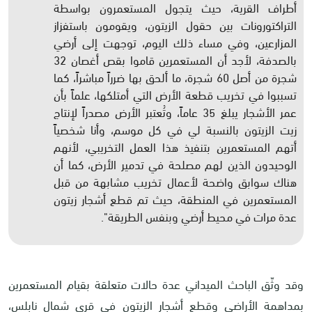
أطراف القرية، حيث يتجول المستعمرون بواسطة
التراكتورونات بين حقول الزيتون، ويقومون باستفزاز
المزارعين، وفي مساء ذلك اليوم، توجهت إلى أرضي
بالصدفة، لأجد أن المستعمرين قاموا بقص أغصان 32
شجرة من أصل 60 شجرة، ما ألحق بها ضرراً مباشراً، كما
تسببوا في تخريب قطعة الأرض التي أمتلكها، علماً بأن
عمر الأشجار يبلغ 35 عاماً، وتُعتبر الأرض مصدراً لإنتاج
زيت الزيتون بالنسبة لي في كل موسم، وأنا شخصياً
أتهم المستعمرين بتنفيذ هذا العمل التخريبي، لأنهم
الوحيدون الذين لهم مصلحة في تدمير الأرض، كما أن
هناك سوابق واضحة لأعمال تخريب مشابهة من قبل
المستعمرين في المنطقة، حيث تم قطع أشجار زيتون
عدة مرات في محيط أرضي وبنفس الطريقة".
وقد وثّق الباحث الميداني عدة حالات متعلقة بقيام المستعمرين
بمداهمة الأراضي وقطع أشجار الزيتون في قرى شمال نابلس،