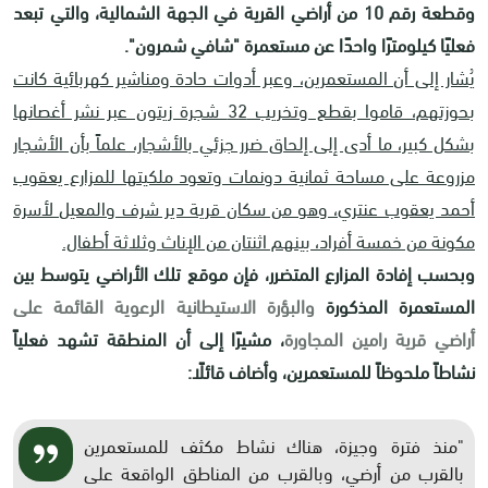
وقطعة رقم 10 من أراضي القرية في الجهة الشمالية، والتي تبعد
فعليًا كيلومترًا واحدًا عن مستعمرة "شافي شمرون".
يُشار إلى أن المستعمرين، وعبر أدوات حادة ومناشير كهربائية كانت
بحوزتهم، قاموا بقطع وتخريب 32 شجرة زيتون عبر نشر أغصانها
بشكل كبير، ما أدى إلى إلحاق ضرر جزئي بالأشجار، علماً بأن الأشجار
مزروعة على مساحة ثمانية دونمات وتعود ملكيتها للمزارع يعقوب
أحمد يعقوب عنتري، وهو من سكان قرية دير شرف والمعيل لأسرة
مكونة من خمسة أفراد، بينهم اثنتان من الإناث وثلاثة أطفال.
وبحسب إفادة المزارع المتضرر، فإن موقع تلك الأراضي يتوسط بين
المستعمرة المذكورة
والبؤرة الاستيطانية الرعوية القائمة على
أراضي قرية رامين المجاورة
، مشيرًا إلى أن المنطقة تشهد فعلياً
نشاطاً ملحوظاً للمستعمرين، وأضاف قائلًا:
"منذ فترة وجيزة، هناك نشاط مكثف للمستعمرين
بالقرب من أرضي، وبالقرب من المناطق الواقعة على