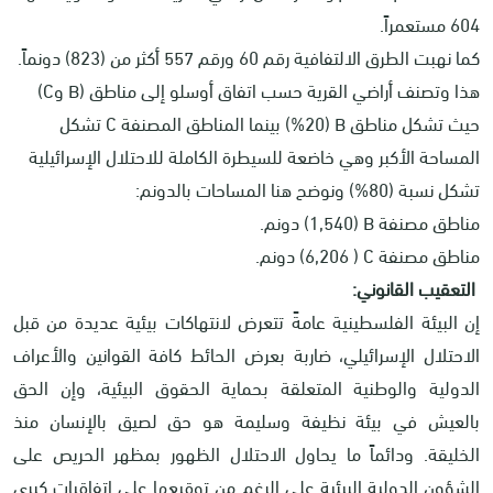
604 مستعمراً.
كما نهبت الطرق الالتفافية رقم 60 ورقم 557 أكثر من (823) دونماً.
هذا وتصنف أراضي القرية حسب اتفاق أوسلو إلى مناطق (
B
و
C
)
حيث تشكل مناطق
B
(20%) بينما المناطق المصنفة
C
تشكل
المساحة الأكبر وهي خاضعة للسيطرة الكاملة للاحتلال الإسرائيلية
تشكل نسبة (80%) ونوضح هنا المساحات بالدونم:
مناطق مصنفة
B
(1,540) دونم.
مناطق مصنفة
C
( 6,206) دونم.
التعقيب القانوني:
إن البيئة الفلسطينية عامةً تتعرض لانتهاكات بيئية عديدة من قبل
الاحتلال الإسرائيلي، ضاربة بعرض الحائط كافة القوانين والأعراف
الدولية والوطنية المتعلقة بحماية الحقوق البيئية، وإن الحق
بالعيش في بيئة نظيفة وسليمة هو حق لصيق بالإنسان منذ
الخليقة. ودائماً ما يحاول الاحتلال الظهور بمظهر الحريص على
الشؤون الدولية البيئية على الرغم من توقيعها على اتفاقيات كبرى