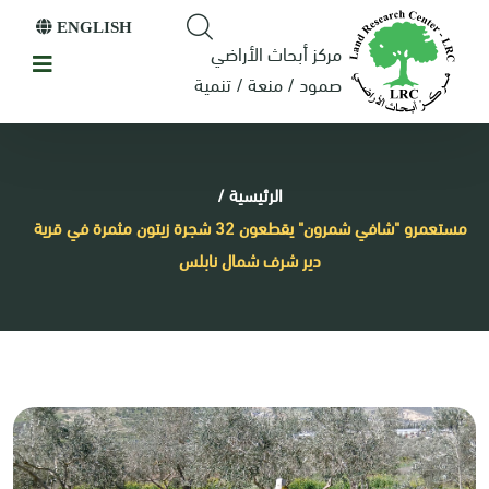
ENGLISH
مركز أبحاث الأراضي
صمود / منعة / تنمية
الرئيسية
/
مستعمرو "شافي شمرون" يقطعون 32 شجرة زيتون مثمرة في قرية
دير شرف شمال نابلس