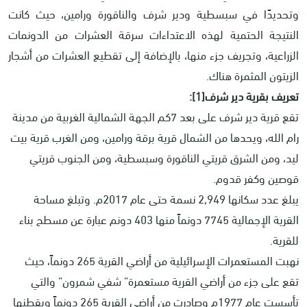
وتحديدًا في سبسطية ودير شرف والناقورة ورامين، حيث كانت
النتيجة الحتمية لهذه الاعتداءات سرقة العشرات من الدونمات
الزراعية، وتجريف جزء منها، بالإضافة إلى تقطيع العشرات من أشجار
الزيتون المثمرة هناك.
تعريف بقرية دير شرف[1]:
تقع قرية دير شرف على بعد 7كم الجهة الشمالية الغربية من مدينة
رام الله، ويحدها من الشمال قرية برقة ورامين، ومن الغرب قرية بيت
ليد، ومن الشرق قريتي الناقورة وسبسطية، ومن الجنوب قريتي
قوصين وكفر قدوم.
يبلغ عدد سكانها 2,949 نسمة حتى عام 2017م. وتبلغ مساحة
القرية الإجمالية 7745 دونماً منها 403 دونم عبارة عن مسطح بناء
للقرية.
نهبت المستعمرات الإسرائيلية من أراضي القرية 265 دونماً، حيث
تقع على جزء من أراضي القرية مستعمرة” شفي شمرون” والتي
تأسست عام 1977م وصادرت من أراضي القرية 265 دونماً ويقطنها