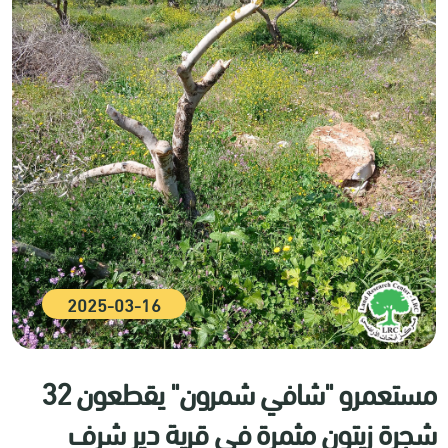
2025-03-16
مستعمرو "شافي شمرون" يقطعون 32
شجرة زيتون مثمرة في قرية دير شرف