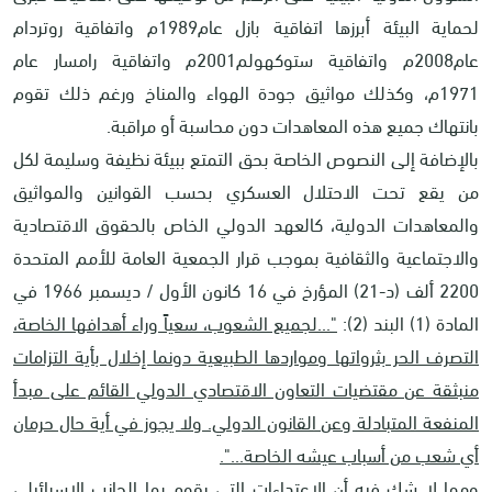
لحماية البيئة أبرزها اتفاقية بازل عام1989م واتفاقية روتردام
عام2008م واتفاقية ستوكهولم2001م واتفاقية رامسار عام
1971م، وكذلك مواثيق جودة الهواء والمناخ ورغم ذلك تقوم
بانتهاك جميع هذه المعاهدات دون محاسبة أو مراقبة.
بالإضافة إلى النصوص الخاصة بحق التمتع ببيئة نظيفة وسليمة لكل
من يقع تحت الاحتلال العسكري بحسب القوانين والمواثيق
والمعاهدات الدولية، كالعهد الدولي الخاص بالحقوق الاقتصادية
والاجتماعية والثقافية بموجب قرار الجمعية العامة للأمم المتحدة
2200 ألف (د-21) المؤرخ في 16 كانون الأول / ديسمبر 1966 في
المادة (1) البند (2):
"...لجميع الشعوب، سعياً وراء أهدافها الخاصة،
التصرف الحر بثرواتها ومواردها الطبيعية دونما إخلال بأية التزامات
منبثقة عن مقتضيات التعاون الاقتصادي الدولي القائم على مبدأ
المنفعة المتبادلة وعن القانون الدولي. ولا يجوز في أية حال حرمان
أي شعب من أسباب عيشه الخاصة...".
ومما لا شك فيه أن الاعتداءات التي يقوم بها الجانب الإسرائيلي