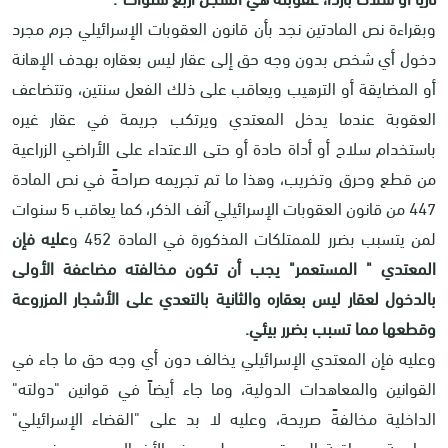
وبقراءة نص المادتين نجد بأن قانون العقوبات الإسرائيلي جرم مجرد
دخول أي شخص بدون وجه حق إلى عقار ليس بعقاره بهدف الإهانة
أو المضايقة أو الترهيب ويعاقب على ذلك الفعل سنتين، وتتضاعف
العقوبة عندما يدخل المعتدي ويرتكب جريمة في عقار غيره
باستخدام سلاح أو أداة حادة أو حتى الاعتداء على الأراضي الزراعية
من قطع وحرق وتخريب، وهذا ما تم تجريمه صراحةً في نص المادة
447 من قانون العقوبات الإسرائيلي آنف الذكر، كما يعاقب 5 سنوات
لمن يتسبب بضرر للممتلكات المذكورة في المادة 452 و
عليه فإن
المعتدي " المستعمر" يجب أن تكون مخالفته مضاعفة الأولى
بالدخول لعقار ليس بعقاره والثانية بالتعدي على الأشجار المزروعة
وقطعها مما تسبب بضرر بيئي.
وعليه فإن المعتدي الإسرائيلي يخالف دون أي وجه حق ما جاء في
القوانين والمعاهدات الدولية، وما جاء أيضاً في قوانين "دولته"
الداخلية مخالفةً صريحة، وعليه لا بد على "القضاء الإسرائيلي"
محاسبة ومعاقبة المستعمرين على هذه الأفعال بموجب نصوص