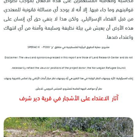
قوانينهم وما جاء فيها. إلا أنه لا يوجد أي مسائلة قانونية للمعتدي
من قبل القضاء الإسرائيلي. ولكن هذا لا ينفي حق أي إنسان على
هذه الأرض أن يعيش في بيئة نظيفة وسليمة وآمنة من أي انتهاك
واعتداء ضدها.
مشروع: حماية الحقوق البيئية الفلسطينية في مناطق "ج"
SPERAC IV - FCDO
Disclaimer: The views and opinions expressed in this report are those of Land Research Center and do not
.
necessarily reflect the views or positions of the project donor; the Norwegian Refugee Council
إخلاء المسؤولية: الآراء ووجهات النظر الواردة في هذا التقرير هي آراء ووجهات نظر مركز أبحاث الأراضي ولا تعكس بالضرورة وجهات
نظر أو مواقف الجهة المانحة للمشروع؛ المجلس النرويجي. للاجئين
آثار الاعتداء على الأشجار في قرية دير شرف