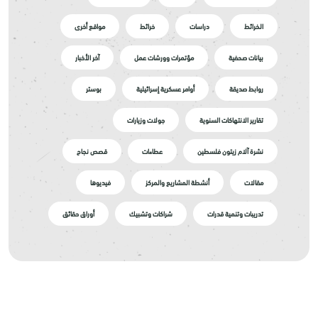
الخرائط
دراسات
خرائط
مواقع أخرى
بيانات صحفية
مؤتمرات وورشات عمل
آخر الأخبار
روابط صديقة
أوامر عسكرية إسرائيلية
بوستر
تقارير الانتهاكات السنوية
جولات وزيارات
نشرة آلام زيتون فلسطين
عطاءات
قصص نجاح
مقالات
أنشطة المشاريع والمركز
فيديوها
تدريبات وتنمية قدرات
شراكات وتشبيك
أوراق حقائق