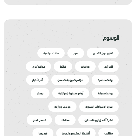
الوسوم
تقارير حول القدس
صور
حالات دراسية
الخرائط
دراسات
خرائط
مواقع أخرى
بيانات صحفية
مؤتمرات وورشات عمل
آخر الأخبار
روابط صديقة
أوامر عسكرية إسرائيلية
بوستر
تقارير الانتهاكات السنوية
جولات وزيارات
نشرة آلام زيتون فلسطين
عطاءات
قصص نجاح
مقالات
أنشطة المشاريع والمركز
فيديوها