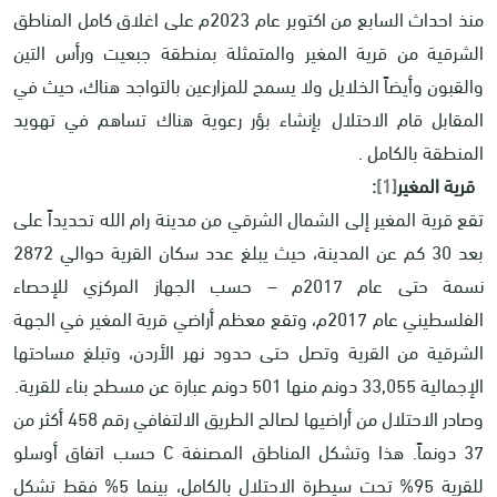
منذ احداث السابع من اكتوبر عام 2023م على اغلاق كامل المناطق
الشرقية من قرية المغير والمتمثلة بمنطقة جبعيت ورأس التين
والقبون وأيضاً الخلايل ولا يسمح للمزارعين بالتواجد هناك، حيث في
المقابل قام الاحتلال بإنشاء بؤر رعوية هناك تساهم في تهويد
المنطقة بالكامل .
قرية المغير
[1]
:
تقع قرية المغير إلى الشمال الشرقي من مدينة رام الله تحديداً على
بعد 30 كم عن المدينة، حيث يبلغ عدد سكان القرية حوالي 2872
نسمة حتى عام 2017م – حسب الجهاز المركزي للإحصاء
الفلسطيني عام 2017م، وتقع معظم أراضي قرية المغير في الجهة
الشرقية من القرية وتصل حتى حدود نهر الأردن، وتبلغ مساحتها
الإجمالية 33,055 دونم منها 501 دونم عبارة عن مسطح بناء للقرية.
وصادر الاحتلال من أراضيها لصالح الطريق الالتفافي رقم 458 أكثر من
37 دونماً. هذا وتشكل المناطق المصنفة
C
حسب اتفاق أوسلو
للقرية 95% تحت سيطرة الاحتلال بالكامل، بينما 5% فقط تشكل