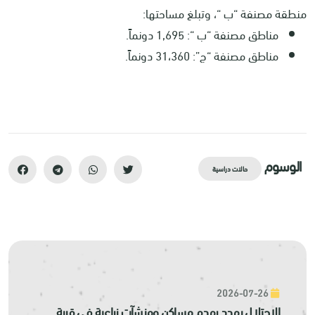
منطقة مصنفة “ب “، وتبلغ مساحتها:
مناطق مصنفة “ب “: 1,695 دونماً.
مناطق مصنفة “ج”: 31،360 دونماً.
الوسوم
حالات دراسية
2026-07-26
الاحتلال يهدد بهدم مساكن ومنشآت زراعية في قرية