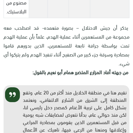
مصنوع من
البلاستيك.
يذكر أن جيش الاحتلال – بصورة متعمده- قد اصطحب معه
مجموعة من المستعمرين أثناء عملية الهدم، علماً بأن عملية الهدم
تمت بواسطة جرافة تابعة للمستعمرين، الذين بدورهم قاموا
بمصادرة وسرقة جزء كبير من الصفيح أثناء تنفيذ الهدم ولم يتركوا أي
شيء.
من جهته أفاد المزارع المتضرر همام أبو نعيم بالقول:
نقيم هنا في منطقة الخلايل منذ أكثر من 20 عام، وتقع
المنطقة إلى الشرق من الشارع الالتفافي، ونعتمد
بشكل كامل على تربية الأغنام كمصدر دخل رئيسي لنا،
لكن منذ حوالي عام، بدأنا نتعرض لمضايقات شبه يومية
من قبل المستعمرين الذين يقومون بمصادرة المراعي
وإغلاقها ومنعنا من الرعي فيها، ناهيك عن الأعمال