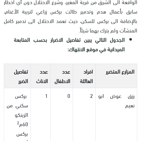
الواقعة الى الشرق من قرية المغير، وشرع الاحتلال دون أي اخطار
سابق بأعمال هدم وتدمير طالت بركس زراعي لتربية الأغنام،
بالإضافة الى بركس للسكن، حيث تعمد الاحتلال الى تدمير كامل
المنشآت ولم يترك بهما شيئاً.
الجدول التالي يبين تفاصيل الاضرار بحسب المتابعة
الميدانية في موقع الانتهاك:
المزارع المتضرر
افراد
عدد
عدد
تفاصيل
العائلة
الاطفال
الاناث
الضرر
رزق عوض ابو
2
0
1
بركس
نعيم
سكني من
الزينكو
2
60م
بركس