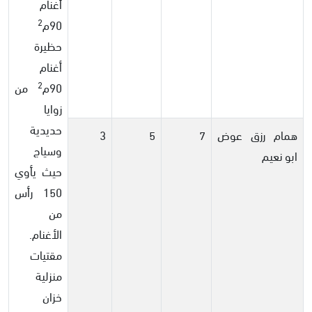
أغنام
2
90م
حظيرة
أغنام
2
90م
من
زوايا
حديدية
همام رزق عوض
7
5
3
وسياج
ابو نعيم
حيث يأوي
150 رأس
من
الأغنام.
مقتيات
منزلية
خزان