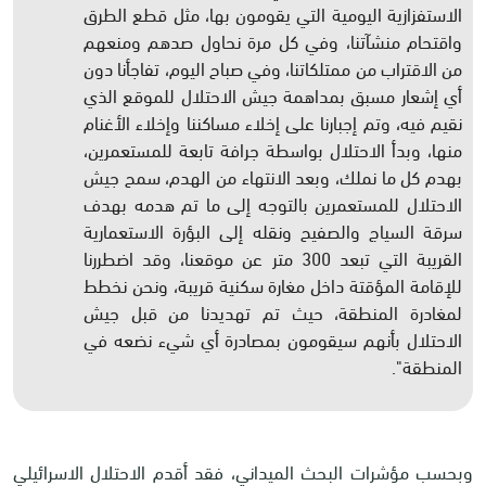
الاستفزازية اليومية التي يقومون بها، مثل قطع الطرق
واقتحام منشآتنا، وفي كل مرة نحاول صدهم ومنعهم
من الاقتراب من ممتلكاتنا، وفي صباح اليوم، تفاجأنا دون
أي إشعار مسبق بمداهمة جيش الاحتلال للموقع الذي
نقيم فيه، وتم إجبارنا على إخلاء مساكننا وإخلاء الأغنام
منها، وبدأ الاحتلال بواسطة جرافة تابعة للمستعمرين،
بهدم كل ما نملك، وبعد الانتهاء من الهدم، سمح جيش
الاحتلال للمستعمرين بالتوجه إلى ما تم هدمه بهدف
سرقة السياج والصفيح ونقله إلى البؤرة الاستعمارية
القريبة التي تبعد 300 متر عن موقعنا، وقد اضطررنا
للإقامة المؤقتة داخل مغارة سكنية قريبة، ونحن نخطط
لمغادرة المنطقة، حيث تم تهديدنا من قبل جيش
الاحتلال بأنهم سيقومون بمصادرة أي شيء نضعه في
المنطقة".
وبحسب مؤشرات البحث الميداني، فقد أقدم الاحتلال الاسرائيلي