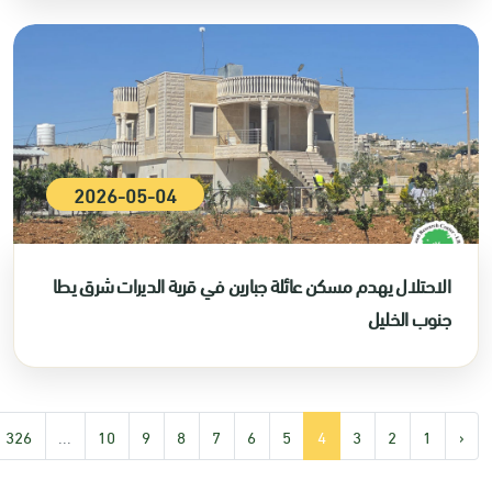
2026-05-04
الاحتلال يهدم مسكن عائلة جبارين في قرية الديرات شرق يطا
جنوب الخليل
326
...
10
9
8
7
6
5
4
3
2
1
‹