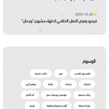
2025-10-20
فيديو يعرض الحفل الختامي لانتهاء مشروع "وجدان"
الوسوم
تقارير حول القدس
صور
حالات دراسية
الخرائط
دراسات
خرائط
مواقع أخرى
بيانات صحفية
مؤتمرات وورشات عمل
آخر الأخبار
روابط صديقة
أوامر عسكرية إسرائيلية
بوستر