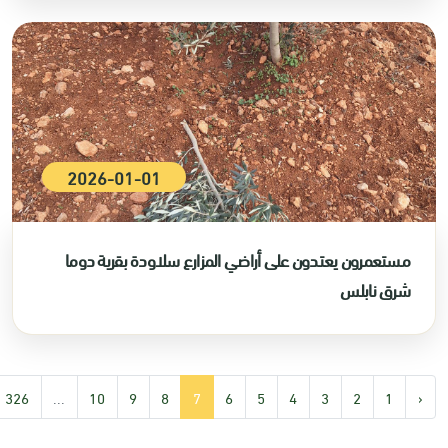
2026-01-01
مستعمرون يعتدون على أراضي المزارع سلاودة بقرية دوما
شرق نابلس
326
...
10
9
8
7
6
5
4
3
2
1
‹