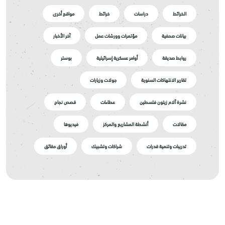
الخرائط
دراسات
خرائط
مواقع أخرى
بيانات صحفية
مؤتمرات وورشات عمل
آخر الأخبار
روابط صديقة
أوامر عسكرية إسرائيلية
بوستر
تقارير الانتهاكات السنوية
جولات وزيارات
نشرة آلام زيتون فلسطين
عطاءات
قصص نجاح
مقالات
أنشطة المشاريع والمركز
فيديوها
تدريبات وتنمية قدرات
شراكات وتشبيك
أوراق حقائق