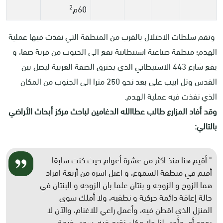
2
60م
وتقم سلطات الاحتلال بالقرب من المنطقة التي نفذت فيها عملية
الهدم؛ منطقة صناعية استيطانية تقع الى الجنوب من قرية صفا، و
يقع شارع 443 الاستيطاني الذي يخترق الضفة الغربية ليصل بين
القدس وتل ابيب على بعد نحو 250 مترا الى الجنوب من المكان
الذي نفذت فيه عملية الهدم.
وقد أفاد المزارع طالب عطاالله الدغامين لباحث مركز أبحاث الأراضي
بالتالي:
" أقيم هنا منذ اكثر من عشرة أعوام حيث كنت سابقا
أقيم في منطقة السموع، و اعيل اسرة من أربعة افراد
هما الزوج و الزوجه و بنتان علما بان الزوجه و البنتان في
حالة إعاقة دائمة حركية و نطقيه، ولا أملك سوى
المنزل الذي اقطن فيه، وأعمل راعي للاغنام، والآن لا
يوجد أي مأوى لنا ولا مكان نقيم فيه، سوى خيمة