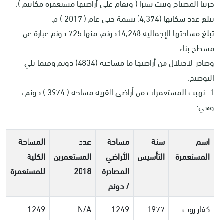
خربثا المصباح وبيت سيرا ( ويقام على أراضيها مستعمرة مكابيم ).
يبلغ عدد سكانها (4,374) نسمة حتى عام ( 2017 ) م.
تبلغ مساحتها الإجمالية 14,248دونم، منها 725 دونم عبارة عن
مسطح بناء.
وصادر الاحتلال من أراضيها ما مساحته (4834) دونم وفيما يلي
التوضيح:
1- نهبت المستعمرات من أراضي القرية مساحة ( 3974 ) دونم ،
وهي:
اسم
سنة
مساحة
عدد
المساحة
المستعمرة
التأسيس
الأراضي
المستعمرين
الكلية
المصادرة
2018
للمستعمرة
/ دونم
كفار روت
1977
1249
N/A
1249