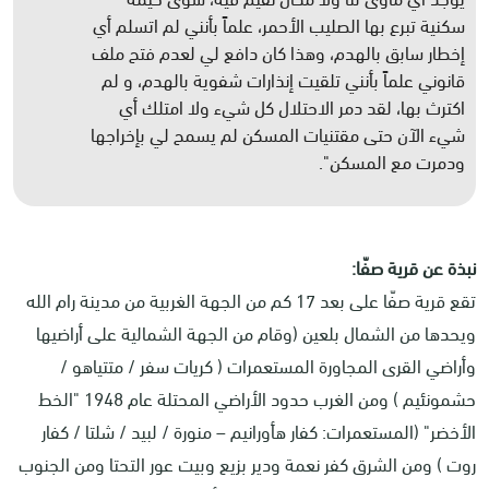
سكنية تبرع بها الصليب الأحمر، علماً بأنني لم اتسلم أي
إخطار سابق بالهدم، وهذا كان دافع لي لعدم فتح ملف
قانوني علماً بأنني تلقيت إنذارات شفوية بالهدم، و لم
اكترث بها، لقد دمر الاحتلال كل شيء ولا امتلك أي
شيء الآن حتى مقتنيات المسكن لم يسمح لي بإخراجها
ودمرت مع المسكن".
نبذة عن قرية صفّا:
تقع قرية صفّا على بعد 17 كم من الجهة الغربية من مدينة رام الله
ويحدها من الشمال بلعين (وقام من الجهة الشمالية على أراضيها
وأراضي القرى المجاورة المستعمرات ( كريات سفر / متتياهو /
حشمونئيم ) ومن الغرب حدود الأراضي المحتلة عام 1948 "الخط
الأخضر" (المستعمرات: كفار هأورانيم – منورة / لبيد / شلتا / كفار
روت ) ومن الشرق كفر نعمة ودير بزيع وبيت عور التحتا ومن الجنوب