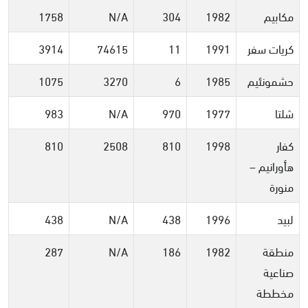
مكابيم
1982
304
N/A
1758
كريات سفر
1991
11
74615
3914
حشمونئيم
1985
6
3270
1075
شلتا
1977
970
N/A
983
كفار
1998
810
2508
810
هأورانيم –
منورة
لبيد
1996
438
N/A
438
منطقة
1982
186
N/A
287
صناعية
مخططة