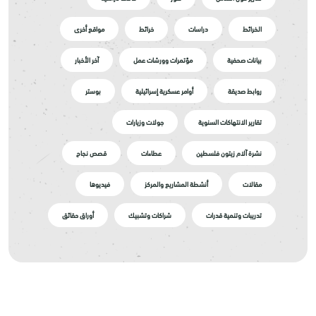
الخرائط
دراسات
خرائط
مواقع أخرى
بيانات صحفية
مؤتمرات وورشات عمل
آخر الأخبار
روابط صديقة
أوامر عسكرية إسرائيلية
بوستر
تقارير الانتهاكات السنوية
جولات وزيارات
نشرة آلام زيتون فلسطين
عطاءات
قصص نجاح
مقالات
أنشطة المشاريع والمركز
فيديوها
تدريبات وتنمية قدرات
شراكات وتشبيك
أوراق حقائق