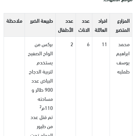
المزارع
افراد
عدد
عدد
طبيعة الضرر
ملاحظة
المتضرر
العائلة
الاناث
الأطفال
محمد
11
6
2
بركس من
ابراهيم
الواح الصفيح
يوسف
يستخدم
طمليه
لتربية الدجاج
البياض عدد
900 طائر و
مساحته
2
110م
تم قتل عدد
من طيور
الدجاج تحت