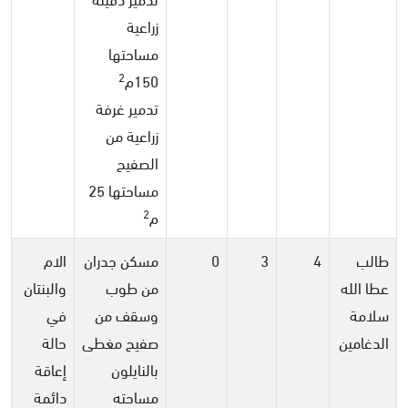
زراعية
مساحتها
2
150م
تدمير غرفة
زراعية من
الصفيح
مساحتها 25
2
م
طالب
4
3
0
مسكن جدران
الام
عطا الله
من طوب
والبنتان
سلامة
وسقف من
في
الدغامين
صفيح مغطى
حالة
بالنايلون
إعاقة
مساحته
دائمة