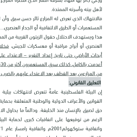
لأهل بيته وأسرته الممتدة.
فالانتهاك الذي تعرض له المزارع ثائر حسن سبق وأن ت
المستعمرات أو الطرق الالتفافية أو الجدار العنصري...ا
هذا ويستهدف الاحتلال حقول الزيتون القريبة من الم
العنصري أو أبراج مراقبة أو معسكرات للجيش،
فخلا
من المزارعين بعد القطف بعد الاعتداء عليهم بالضرب 
التعليق القانوني:
إن البيئة الفلسطينية عامةً تتعرض لانتهاكات بيئية
القوانين والأعراف الدولية والوطنية المتعلقة بحماي
حق لصيق بالإنسان منذ الخليقة. ودائماً ما يحاول ال
بانتهاك جميع هذه المعاهدات دون محاسبة أو مراقبة.