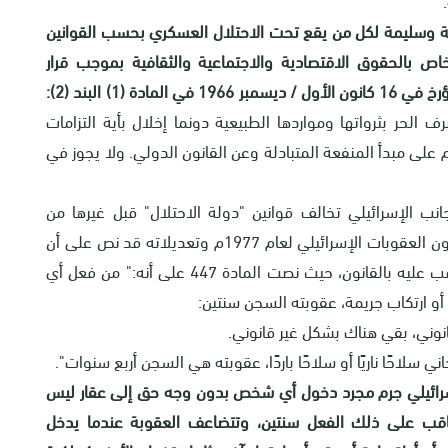
فة وسليمة لكل من يقع تحت الاحتلال العسكري بحسب القوانين
خاص بالحقوق الاقتصادية والاجتماعية والثقافية بموجب قرار
ف الحر بثرواتها ومواردها الطبيعية دونما إخلال بأية التزامات
على مبدأ المنفعة المتبادلة وعن القانون الدولي. ولا يجوز في
نب الإسرائيلي تخالف قوانين "دولة الاحتلال" قبل غيرها من
القوانين، وبالرجوع إلى تفاصيل هذه الحالة نجد أن قانون العقوبات الإسرائيلي لعام 1977م وتعديلاته قد نص على أن
التعدي على ممتلكات الغير لارتكاب جريمة فعل معاقب عليه بالقانون، حيث نصت المادة 447 على أنه:" من فعل أي
أو ارتكاب جريمة، عقوبته السجن سنتين:
سلاحًا ناريًا أو سلاحًا باردًا، عقوبته هي السجن أربع سنوات".
لإسرائيلي جرم مجرد دخول أي شخص بدون وجه حق إلى عقار ليس
عاقب على ذلك الفعل سنتين، وتتضاعف العقوبة عندما يدخل