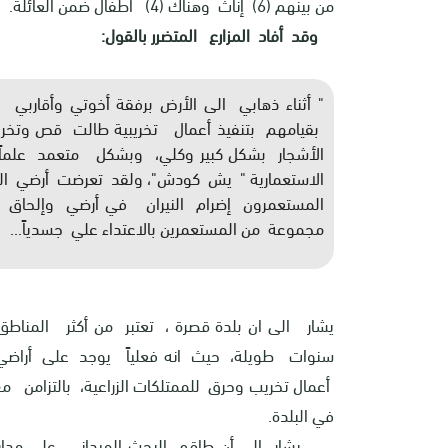
من بينهم (6) إناث وهناك (4) أطفال ضمن العائلة.
وقد أفاد المزارع المتضرر بالقول:
" أثناء ذهابي الى الأرض برفقة أخوتي وأقاربي
الاستعمارية " يش كودش"، ولقد تعرضت أرضي الى
مجموعة من المستعمرين بالاعتداء علي جسدياً...
يشار الى ان بلدة قصرة ، تعتبر من أكثر المناطق
سنوات طويلة، حيث انه فعلياً يوجد على أراضي 
أعمال تخريب وحرق للممتلكات الزراعية، بالتزامن مع 
في البلدة.
يشار الى أن طاقم البحث الميداني على مدار س