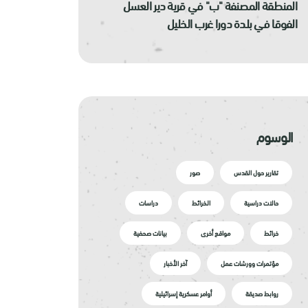
المنطقة المصنفة "ب" في قرية دير العسل
الفوقا في بلدة دورا غرب الخليل
الوسوم
تقارير حول القدس
صور
حالات دراسية
الخرائط
دراسات
خرائط
مواقع أخرى
بيانات صحفية
مؤتمرات وورشات عمل
آخر الأخبار
روابط صديقة
أوامر عسكرية إسرائيلية