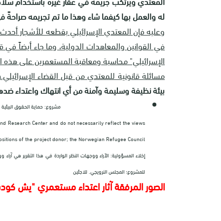
المعتدي ويرتكب جريمة في عقار غيره باستخدام سلاح أ
له والعمل بها كيفما شاء وهذا ما تم تجريمه صراحةً ف
وعليه فإن المعتدي الإسرائيلي بقطعه للأشجار أحدث 
في القوانين والمعاهدات الدولية، وما جاء أيضاً في قو
الإسرائيلي" محاسبة ومعاقبة المستعمرين على هذه الأ
مسائلة قانونية للمعتدي من قبل القضاء الإسرائيلي.
و
بيئة نظيفة وسليمة وآمنة من أي انتهاك واعتداء ضدها
مشروع: حماية الحقوق البيئية الفلسطين
and Research Center and do not necessarily reflect the views
ositions of the project donor; the Norwegian Refugee Council.
إخلاء المسؤولية: الآراء ووجهات النظر الواردة في هذا التقرير هي آرا
للمشروع؛ المجلس النرويجي. للاجئين
الصور المرفقة آثار اعتداء مستعمري "يش كود