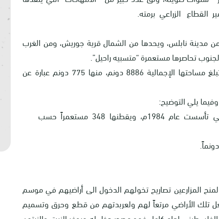
ير القطاع الزراعي برمته.
ن الجهة الجنوبية من مدينة نابلس، ويحدها من الشمال قرية جوريش، ومن الغرب
جنوب تحاصرها مستعمرة “متسبيه راحيل”.
يبلغ عدد سكانها 5418 نسمة حتى عام 2017م، وتبلغ مساحتها الإجمالية 8886 دونم، منها 775 دونم عبارة عن
نهبت مستعمرة ” مجداليم” 155 دونماً والتي تأسست عام 1984م، ويقطنها 348 مستعمراً حسب
لمنح المزارعين تصاريح تخولهم الدخول الى أراضيهم في موسم
جعل تلك الأراضي مرتعاً لهم ولعربدتهم من قطع وحرق وتسميم
ارع الفلسطيني لعام كامل فهو مصدر دخل له ويوفر الزيت والزيتون