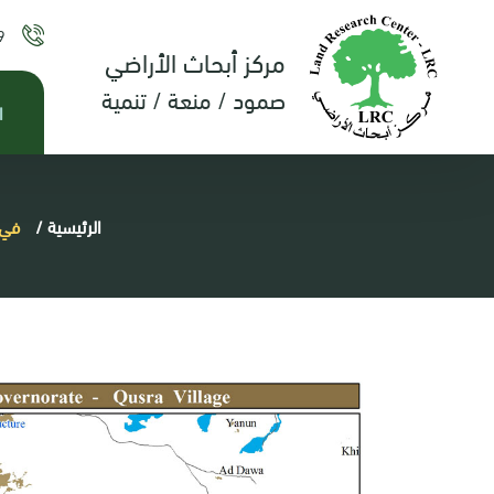
9
مركز أبحاث الأراضي
صمود / منعة / تنمية
ا
الرئيسية
/
في 