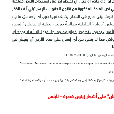
و أداة حادة أو حتى أي اعتداء آخر مثل استخدام الأرض كملكية
ي نص المادة المذكورة من قانون العقوبات الإسرائيلي آنف الذكر
تلوث بيئي صارخ في المكان يخالف فيها دون أي وجه حق ما جاء
انين "دولته" الداخلية مخالفةً صريحة، وعليه لا بد على "القضاء
فعال بموجب نصوص قوانينهم وما جاء فيها. إلا أنه لا يوجد أي
لكن هذا لا ينفي حق أي إنسان على هذه الأرض أن يعيش في
.
ية في مناطق "ج" SPERAC IV - GFFO
Disclaimer: The views and opinions expressed in this report are those of L
or p
ء ووجهات نظر مركز أبحاث الأراضي ولا تعكس بالضرورة وجهات نظر أو مواقف الجهة المانحة
ش" على أشجار زيتون قصرة - نابلس