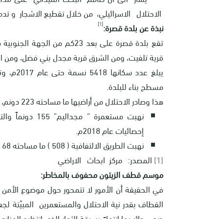
الاحتلال الاسرائيلي، من خلال تقطيع الاشجار و تدم
[1]
نبذة عن بلدة قصرة:
تقع بلدة قصرة على بعد 23كم م
قرية تلفيت، ومن الشرق قرية مجدل بني فضل، ومن ال
مسطح بناء للبلدة.
هذا وصادر الاحتلال من أراضيها ما مساحته 223 دونم، وفيما يلي التوضيح:
إحصائيات عام 2018م.
نهبت الطريق الالتفافية ( 508 ) ما مساحته 68 دونماً.
[1]
المصدر: مركز ابحاث الاراضي
موسم قطف الزيتون محفوف بالمخاطر:
في الحقيقة أن الأمور لا تتمحور حول موضوع الأمن 
القطاف بقدر نية الاحتلال والمستعمرين المبيّتة ل
ورعي جائر بها انتهاءً بسرقة الثمار الذي انتظره المز