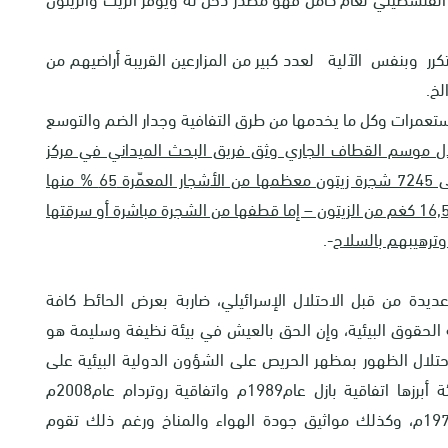
كرر وبنفس الآلية لعدد كبير من المزارعين القريبة أراضيهم من
لخ.
ستعمرات وكل ما يخدمها من طرق التفافية وجدار الضم والتوسع
ل موسم القطاف الجاري وثق فريق البحث الميداني في مركز
أبحاث الأراضي حتى تاريخ إعداد التقرير – الاعتداء على 7245 شجرة زيتون معظمها من الأشجار المعمّرة 65 % منها
أعدمت بالكامل، كذلك سرق المستعمرون أكثر من 16,530 كغم من الزيتون – إما قطفها من الشجرة مباشرة أو سرقتها
وترهيبهم بالسلاح
-.
 عديدة من قبل الاحتلال الإسرائيلي، ضاربة بعرض الحائط كافة
ة الحقوق البيئية، وإن الحق بالعيش في بيئة نظيفة وسليمة هو
احتلال الظهور بمظهر الحريص على الشؤون الدولية البيئية على
الرغم من توقيعها على اتفاقيات كبرى لحماية البيئة أبرزها اتفاقية بازل عام1989م واتفاقية روتردام عام2008م
واتفاقية ستوكهولم2001م واتفاقية رامسار عام 1971م، وكذلك مواثيق جودة الهواء والمناخ ورغم ذلك تقوم