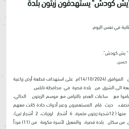
يش كودش" يستهدفون زيتون بلدة
 " يش كودش".
د حسن.
أقدمت مجموعة من المستعمرين عصر يوم الاثنين الموافق (14/10/2024)م على استهداف قطعة أرض زراعية
واقعة الى الشرق من بلدة قصرة في محافظة نابلس.
مع ساعات العصر بالتزامن مع موسم الزيتون الحالي،
نصف، حيث قام المستعمرون وعبر أدوات حادة كانت معهم
بقص وتخريب أغصان 20 شجرة مثمرة بعمر 20 عاماً، منها ( 12شجرة زيتون مثمرة، 6 أشجار لوزيات، 2 أشجار تين)،
وذلك من أرض المزارع ثائر عادل عبد الحميد حسن من سكان بلدة قصرة، والمعيل لأسرة مكونة من (11) فرداً