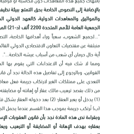
بالإضافة إلى النصوص الخاصة بحق التمتع ببيئة نظي
والمواثيق والمعاهدات الدولية، كالعهد الدولي ال
الجمعية العامة للأمم المتحدة 2200 ألف (د-21) المؤرخ في 16 كانون الأول / ديسمبر 1966 في المادة (1) البند (2):
"...لجميع الشعوب، سعياً وراء أهدافها الخاصة، التصر
منبثقة عن مقتضيات التعاون الاقتصادي الدولي القائم 
أية حال حرمان أي شعب من أسباب عيشه الخاصة...".
ومما لا شك فيه أن الاعتداءات التي يقوم بها الجا
من ذلك بقصد ترهيب مالك عقار أو إهانته أو مضايقته 
(1) يدخل أو يعبر العقار؛ (2) بعد دخوله العقار بشكل قانوني، بقي هناك بشكل غير قانوني.
(ب) تُرتكب جريمة بموجب هذا القسم عندما يحمل الجاني 
وبقراءة نص هذه المادة نجد بأن قانون العقوبات ا
بعقاره بهدف الإهانة أو المضايقة أو الترهيب وي