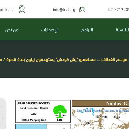
address
info@lrcj.org
02-221723
لرئيسية
البرامج
الإصدارات
من نحن
موسم القطاف ... مستعمرو "يش كودش" يستهدفون زيتون بلدة قصرة / م