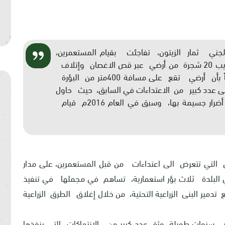
 لجني ثمار الزيتون، تفاجئت بقيام المستعمرين،
بقيامهم بتنفيذ أعمال تخريبية طالت قص وتخريب 20 شجرة من أرضي عبر قص الاغصان وإتلاف
الأشجار بشكل كبير وكلي، وبشكل متعمد علماً بأن أرضي تقع على مسافة 400متر من البؤرة
 عدد كبير من الاعتداءات في السابق، حيث حاول
المستعمرون إضرام النيران في أرضي وإلحاق أضرار جسيمة بها، وسبق في العام 2016م قيام
 التي تتعرض الى اعتداءات من قبل المستعمرين، على مدار
البلدة ثلاث بؤر استعمارية، تساهم في مجملها في تنفيذ
تدمير البنى الزراعية التحتية، من خلال إغلاق الطرق الزراعية
نوات طويلة، وثق عدد كبير من الانتهاكات التي ينفذها