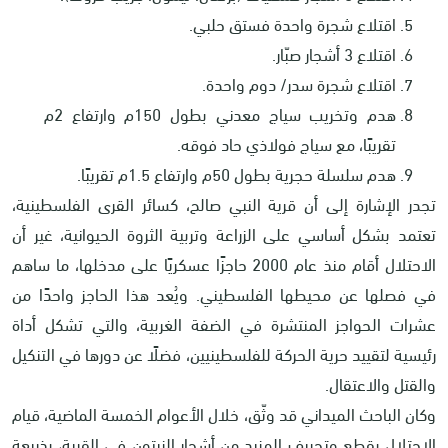
اقتلاع شجرة واحدة فستق حلبي.
اقتلاع 3 أشجار صبّار.
اقتلاع شجرة سدر/ دوم واحدة.
هدم وتخريب سياج معدني بطول 150م وارتفاع 2م
تقريبًا، مع سياج فولاذي حاد فوقه.
هدم سلسلة حجرية بطول 50م وارتفاع 1.5م تقريبًا.
تجدر الإشارة إلى أن قرية النبي صالح، كسائر القرى الفلسطينية،
تعتمد بشكل أساسي على الزراعة وتربية الثروة الحيوانية، غير أن
الاحتلال أقام منذ عام 2000 حاجزًا عسكريًا على مدخلها، ما ساهم
في فصلها عن محيطها الفلسطيني. ويُعد هذا الحاجز واحدًا من
عشرات الحواجز المنتشرة في الضفة الغربية، والتي تشكل أداة
رئيسية لتقييد حرية الحركة للفلسطينيين، فضلًا عن دورها في التنكيل
والقتل والاعتقال.
وكان الباحث الميداني قد وثّق، خلال الأعوام الخمسة الماضية، قيام
الاحتلال بقطع وتجريف المزيد من أشجار الزيتون في القرية، بذريعة