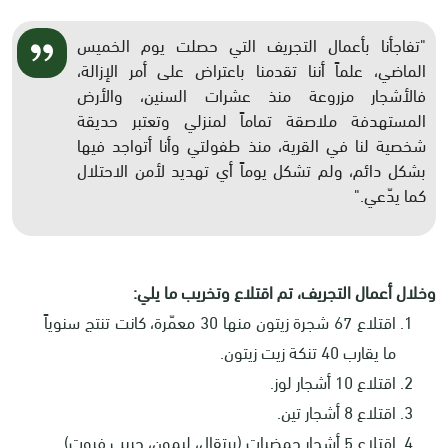
"تفاجأنا بأعمال التجريف التي حصلت يوم الخميس
الماضي، علماً أننا تقدمنا باعتراض على أمر الإزالة،
فالأشجار مزروعة منذ عشرات السنين، والأرض
المستهدفة ملاصقة تماماً لمنزلي وتعتبر حديقة
شخصية لنا في القرية، منذ طفولتي وأنا أتواجد فيها
بشكل دائم، ولم تشكل يوماً أي تهديد لأمن الاحتلال
كما يدّعي."
وخلال أعمال التجريف، تم اقتلاع وتخريب ما يلي:
اقتلاع 67 شجرة زيتون منها 30 معمّرة، كانت تنتج سنوياً
ما يقارب 40 تنكة زيت زيتون.
اقتلاع 10 أشجار لوز.
اقتلاع 8 أشجار تين.
اقتلاع 5 أشجار حمضيات (برتقال، ليمون، جريب فروت).