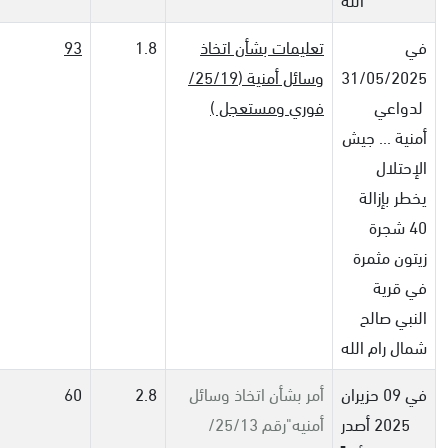
في
تعليمات بشأن اتخاذ
1.8
93
31/05/2025
وسائل أمنية (25/19/
لدواعي
فوري ومستعجل )
أمنية ... جيش
الإحتلال
يخطر بإزالة
40 شجرة
زيتون مثمرة
في قرية
النبي صالح
شمال رام الله
في 09 حزيران
أمر بشأن اتخاذ وسائل
2.8
60
2025 أصدر
أمنيه"رقم 25/13/