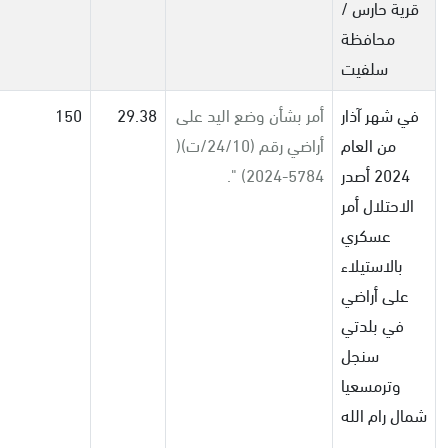
قرية حارس /
محافظة
سلفيت
في شهر آذار
أمر بشأن وضع اليد على
29.38
150
من العام
أراضي رقم (24/10/ت)(
2024 أصدر
5784-2024) ".
الاحتلال أمر
عسكري
بالاستيلاء
على أراضي
في بلدتي
سنجل
وترمسعيا
شمال رام الله