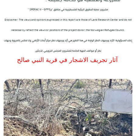
مشروع: حماية الحقوق البيئية الفلسطينية في مناطق "ج
" SPERAC IV - GFFO
Disclaimer: The views and opinions expressed in this report are those of Land Research Center and do not
necessarily reflect the views or positions of the project donor; the Norwegian Refugee Council.
إخلاء المسؤولية: الآراء ووجهات النظر الواردة في هذا التقرير هي آراء ووجهات نظر مركز أبحاث الأراضي ولا تعكس بالضرورة وجهات
نظر أو مواقف الجهة المانحة للمشروع؛ المجلس النرويجي. للاجئين
آثار تجريف الاشجار في قرية النبي صالح