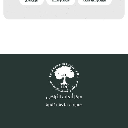
تدريبات وتنمية قدرات
شراكات وتشبيك
أوراق حقائق
مركز أبحاث الأراضي
صمود / منعة / تنمية