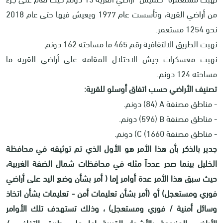
من أراضي القرية، وتأسست عام 1977 ويعيش فيها حتى عام 2018
نحو 1254 مستعمر.
نهبت الطريق الالتفافية رقم 465 ما مساحته 162 دونم.
نهبت معسكرات جيش الاحتلال المقامة على أراضي القرية ما
مساحته 124 دونم.
تصنيف الأراضي حسب اتفاق أوسلو للقرية:
- مناطق مصنفة
A
(84) دونم.
- مناطق مصنفة
B
(596) دونم.
- مناطق مصنفة 1660)
C
) دونم.
جدير بالذكر بأن هذا الأمر هو الأول الذي تم توثيقه في محافظة
الخليل بينما صدر عدداً مثله في محافظات شمال الضفة الغربية،
حيث سبق هذا الأمر عدة أوامر إما ( أمر بشأن وضع اليد على أراضي
فوري ومستعجل) أو (أمر بشأن تعليمات أمن - تعليمات بشأن اتخاذ
وسائل أمنية / فوري ومستعجل) ، وذلك تستهدف تلك الأوامر
الأراضي المزروعة بالأشجار القريبة إما على طريق التفافي /