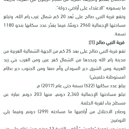
ما يسمونه "الاعتداء على أراضي دولة".
وتقع قرية النبي صالح على بُعد 20 كم شمال غرب رام الله، وتبلغ
مساحتها الإجمالية 2960 دونمًا، فيما يقدّر عدد سكانها بنحو 1180
نسمة.
قرية النبي صالح [1]:
تقع قرية النبي صالح على بعد 25 كم من الجهة الشمالية الغربية من
مدينة رام الله ويحدها من الشمال كفر عين ومن الغرب بني زيد
الغربية ومن الشرق دير السودان وأم صفا ومن الجنوب دير نظام
(مستوطنة حلميش)
يبلغ عدد سكانها (522) نسمة حتى عام (2017) م.
تبلغ مساحتها الإجمالية 2,340 دونم، منها 203 دونم عبارة عن
مسطح بناء لقرية الجلمة.
وصادر الاحتلال من أراضيها ما مساحته (299) دونم وفيما يلي
التوضيح:
نهبت مستعمرة "حلميش" أراضي القرية 13 دونم حيث تقام على جزء