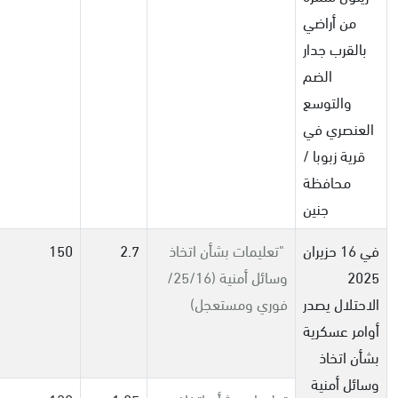
من أراضي
بالقرب جدار
الضم
والتوسع
العنصري في
قرية زبوبا /
محافظة
جنين
في 16 حزيران
"
تعليمات بشأن اتخاذ
2.7
150
2025
وسائل أمنية (25/16/
الاحتلال يصدر
فوري ومستعجل)
أوامر عسكرية
بشأن اتخاذ
وسائل أمنية