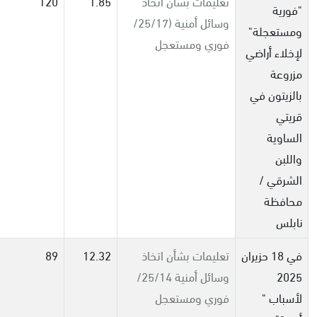
تعليمات بشأن اتخاذ
1.85
120
"فورية
وسائل أمنية (25/17/
ومستعجلة"
فوري ومستعجل
لإخلاء أراضي
مزروعة
بالزيتون في
قريتي
الساوية
واللبن
الشرقي /
محافظة
نابلس
في 18 حزيران
تعليمات بشأن اتخاذ
12.32
89
2025
وسائل أمنية 25/14/
لأسباب "
فوري ومستعجل