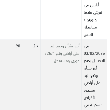
أراضي في
قريتي مادما
وبورين /
محافظة
نابلس
في
أمر بشأن وضع اليد
2.7
90
03/02/2025
على أراضي رقم 25/1/
الاحتلال يصدر
فوري ومستعجل
أمر بشأن
وضع اليد
على أراضي
مشجرة
لأغراض
عسكرية في