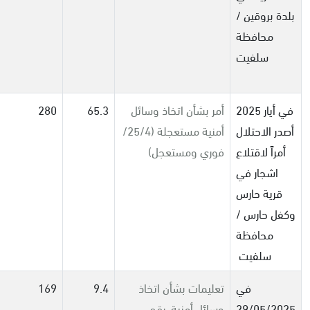
بلدة بروقين /
محافظة
سلفيت
في أيار 2025
أمر بشأن اتخاذ وسائل
65.3
280
أصدر الاحتلال
أمنية مستعجلة (25/4/
أمراً لاقتلاع
فوري ومستعجل)
اشجار في
قرية حارس
وكفل حارس /
محافظة
سلفيت
في
تعليمات بشأن اتخاذ
9.4
169
29/05/2025
وسائل أمنية رقم