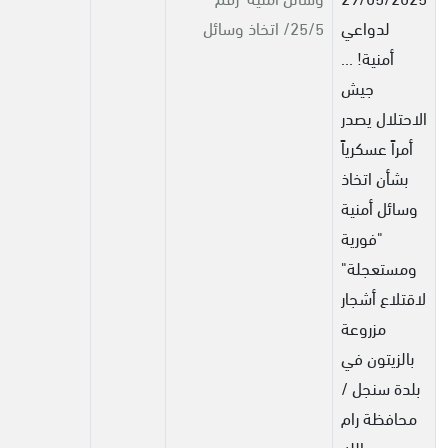
لدواعي
25/5/ اتخاذ وسائل
أمنية! ...
جيش
الاحتلال يصدر
أمراً عسكرياً
بشأن اتخاذ
وسائل أمنية
"فورية
ومستعجلة"
لاقتلاع أشجار
مزروعة
بالزيتون في
بلدة سنجل /
محافظة رام
الله