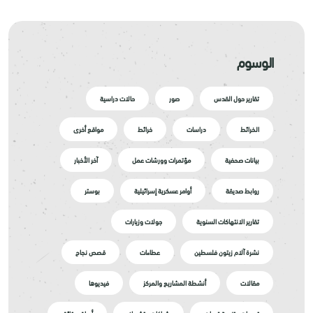
الوسوم
تقارير حول القدس
صور
حالات دراسية
الخرائط
دراسات
خرائط
مواقع أخرى
بيانات صحفية
مؤتمرات وورشات عمل
آخر الأخبار
روابط صديقة
أوامر عسكرية إسرائيلية
بوستر
تقارير الانتهاكات السنوية
جولات وزيارات
نشرة آلام زيتون فلسطين
عطاءات
قصص نجاح
مقالات
أنشطة المشاريع والمركز
فيديوها