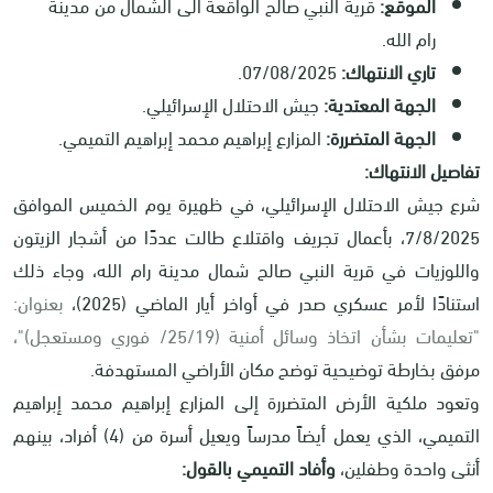
الموقع:
قرية النبي صالح الواقعة الى الشمال من مدينة
رام الله.
تاري الانتهاك:
07/08/2025.
الجهة المعتدية:
جيش الاحتلال الإسرائيلي.
الجهة المتضررة:
المزارع إبراهيم محمد إبراهيم التميمي.
تفاصيل الانتهاك:
شرع جيش الاحتلال الإسرائيلي، في ظهيرة يوم الخميس الموافق
7/8/2025، بأعمال تجريف واقتلاع طالت عددًا من أشجار الزيتون
واللوزيات في قرية النبي صالح شمال مدينة رام الله، وجاء ذلك
استنادًا لأمر عسكري صدر في أواخر أيار الماضي (2025)،
بعنوان:
"تعليمات بشأن اتخاذ وسائل أمنية (25/19/ فوري ومستعجل)"،
مرفق بخارطة توضيحية توضح مكان الأراضي المستهدفة.
وتعود ملكية الأرض المتضررة إلى المزارع إبراهيم محمد إبراهيم
التميمي، الذي يعمل أيضاً مدرساً ويعيل أسرة من (4) أفراد، بينهم
أنثى واحدة وطفلين،
وأفاد التميمي بالقول: