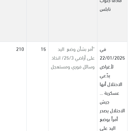
نابلس
في
"
أمر بشأن وضع
اليد
15
210
22/01/2025
على أراضي 25/3/ اتخاذ
لأغراض
وسائل فوري ومستعجل
يدّعي
الاحتلال أنها
عسكرية ...
جيش
الاحتلال يصدر
أمراً بوضع
اليد على