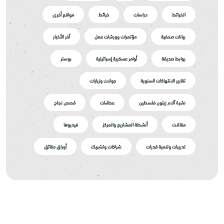
الخرائط
دراسات
خرائط
مواقع أخرى
بيانات صحفية
مؤتمرات وورشات عمل
آخر الأخبار
روابط صديقة
أوامر عسكرية إسرائيلية
بوستر
تقارير الانتهاكات السنوية
جولات وزيارات
نشرة آلام زيتون فلسطين
عطاءات
قصص نجاح
مقالات
أنشطة المشاريع والمركز
فيديوها
تدريبات وتنمية قدرات
شراكات وتشبيك
أوراق حقائق