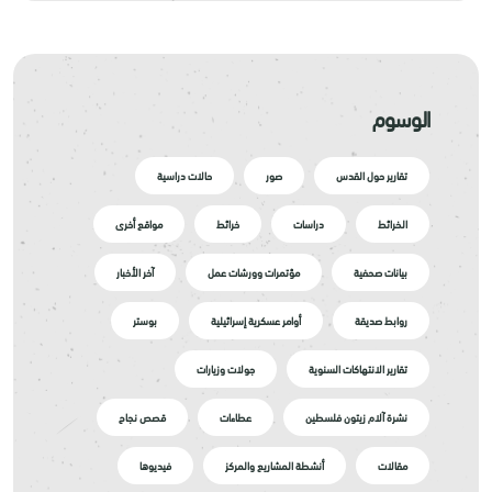
الوسوم
تقارير حول القدس
صور
حالات دراسية
الخرائط
دراسات
خرائط
مواقع أخرى
بيانات صحفية
مؤتمرات وورشات عمل
آخر الأخبار
روابط صديقة
أوامر عسكرية إسرائيلية
بوستر
تقارير الانتهاكات السنوية
جولات وزيارات
نشرة آلام زيتون فلسطين
عطاءات
قصص نجاح
مقالات
أنشطة المشاريع والمركز
فيديوها