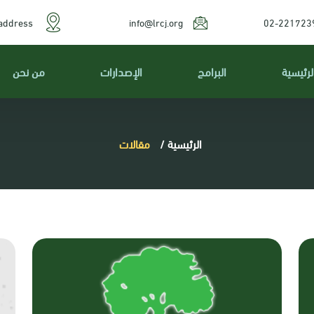
address
info@lrcj.org
02-221723
لرئيسية
البرامج
الإصدارات
من نحن
الرئيسية
/
مقالات