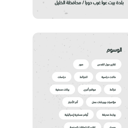
بلدة بيت عوا غرب دورا / محافظة الخليل
الوسوم
تقارير حول القدس
صور
حالات دراسية
الخرائط
دراسات
خرائط
مواقع أخرى
بيانات صحفية
مؤتمرات وورشات عمل
آخر الأخبار
روابط صديقة
أوامر عسكرية إسرائيلية
بوستر
تقارير الانتهاكات السنوية