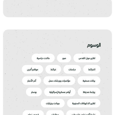
الوسوم
تقارير حول القدس
صور
حالات دراسية
الخرائط
دراسات
خرائط
مواقع أخرى
بيانات صحفية
مؤتمرات وورشات عمل
آخر الأخبار
روابط صديقة
أوامر عسكرية إسرائيلية
بوستر
تقارير الانتهاكات السنوية
جولات وزيارات
نشرة آلام زيتون فلسطين
عطاءات
قصص نجاح