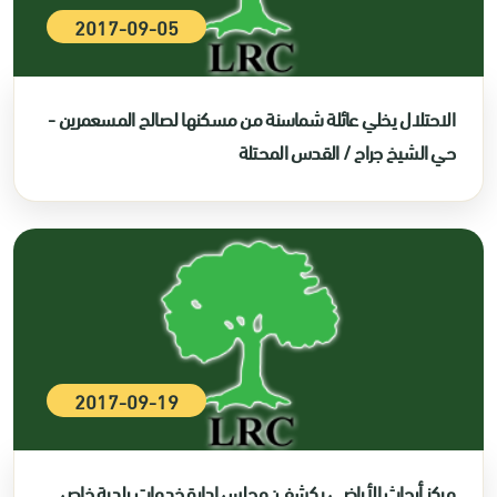
2017-09-05
الاحتلال يخلي عائلة شماسنة من مسكنها لصالح المسعمرين -
حي الشيخ جراح / القدس المحتلة
2017-09-19
مركز أبحاث الأراضي يكشف: مجلس إدارة خدمات بلدية خاص