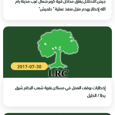
جيش الاحتلال يغلق مداخل قرية كوبر شمال غرب مدينة رام
الله إخطار بهدم منزل منفذ عملية " حلميش"
2017-07-30
إخطارات بوقف العمل في مساكن بقرية شعب البطم شرق
يطا / الخليل