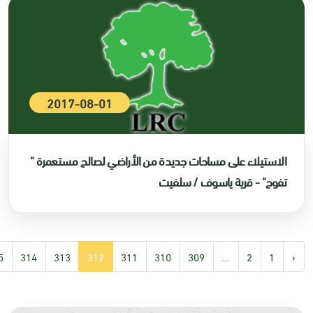
2017-08-01
الاستيلاء على مساحات جديدة من الأراضي لصالح مستعمرة "
تفوح" - قرية ياسوف / سلفيت
5
314
313
312
311
310
309
...
2
1
‹