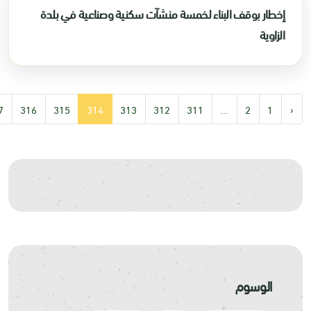
إخطار بوقف البناء لخمسة منشآت سكنية وصناعية في بلدة
الزاوية
7
316
315
314
313
312
311
...
2
1
‹
الوسوم