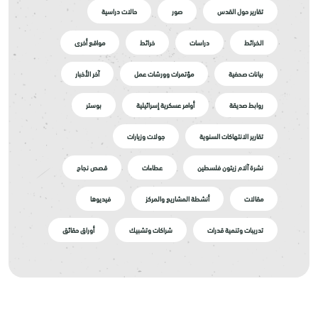
تقارير حول القدس
صور
حالات دراسية
الخرائط
دراسات
خرائط
مواقع أخرى
بيانات صحفية
مؤتمرات وورشات عمل
آخر الأخبار
روابط صديقة
أوامر عسكرية إسرائيلية
بوستر
تقارير الانتهاكات السنوية
جولات وزيارات
نشرة آلام زيتون فلسطين
عطاءات
قصص نجاح
مقالات
أنشطة المشاريع والمركز
فيديوها
تدريبات وتنمية قدرات
شراكات وتشبيك
أوراق حقائق