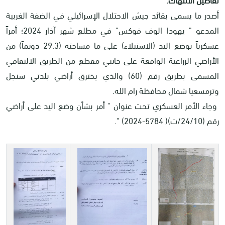
أصدر ما يسمى بقائد جيش الاحتلال الإسرائيلي في الضفة الغربية
المدعو " يهودا الوف فوكس" في مطلع شهر آذار 2024؛ أمراً
عسكرياً بوضع اليد (الاستيلاء) على ما مساحته (29.3 دونماً) من
الأراضي الزراعية الواقعة على جانبي مقطع من الطريق الالتفافي
المسمى بطريق رقم (60) والذي يخترق أراضي بلدتي سنجل
وترمسعيا شمال محافظة رام الله.
وجاء الأمر العسكري تحت عنوان " أمر بشأن وضع اليد على أراضي
رقم (24/10/ت)( 5784-2024) ".