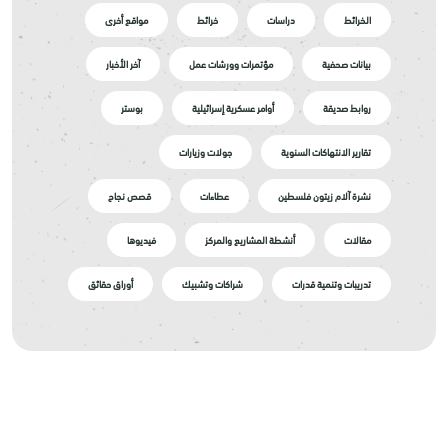
الخرائط
دراسات
خرائط
مواقع أخرى
بيانات صحفية
مؤتمرات وورشات عمل
آخر الأخبار
روابط صديقة
أوامر عسكرية إسرائيلية
بوستر
تقارير الانتهاكات السنوية
جولات وزيارات
نشرة آلام زيتون فلسطين
عطاءات
قصص نجاح
مقالات
أنشطة المشاريع والمركز
فيديوها
تدريبات وتنمية قدرات
شراكات وتشبيك
أوراق حقائق