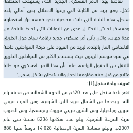
" تفاجئنا بهذا الأمر العسكري الجديد، الذي يستهدف المنطقة
ككل، وهو يزيد من الكارثة التي زرعها الاحتلال بحق أهالي بلدة
سنجل، هذه البلدة التي باتت محاصرة بنحو خمسة بؤر استعمارية
ومعسكر لجيش الاحتلال عدى عن البوابات التي تحيط بالبلدة من
عدة جهات، والآن يأتي أمر عسكري جديد بإقامة سياج حول الطريق
الالتفافي المار بالبلدة، ليزيد من القيود على حركة المواطنين خاصة
في فترة موسم الزيتون حيث يستخدم الكثير من المواطنين الطريق
للتنقل بين الحقول الزراعية، علماً بأن هذا الأمر العسكري هو حالياً
متابع من قبل هيئة مقاومة الجدار والاستيطان بشكل رسمي".
تعريف ببلدة سنجل
[1]
:
تقع بلدة سنجل على بعد 20كم من الجهة الشمالية من مدينة رام
الله، ويحدها من الشمال قرية اللبن الشرقية، ومن الغرب قريتي
عبوين وجلجيليا، ومن الشرق قريتي قريوت وترمسعيا، ومن الجنوب
قرية المزرعة الشرقية. يبلغ عدد سكانها 5236 نسمة حتى عام
2007م. وتبلغ مساحة القرية الإجمالية 14,028 دونماً منها 888