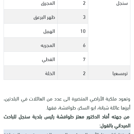
سنجل
2
المجرق
3
ظهر البرعق
10
الهبيل
6
المجريه
7
القطي
ترمسعيا
2
الخلة
وتعود ملكية الأراضي المتضررة الى عدد من العائلات في البلدتين،
أبرزها عائلة شبانة، ابو السكر، طوافشة، فقها.
من جهته أفاد الدكتور معتز طوافشة رئيس بلدية سنجل للباحث
الميداني بالقول: