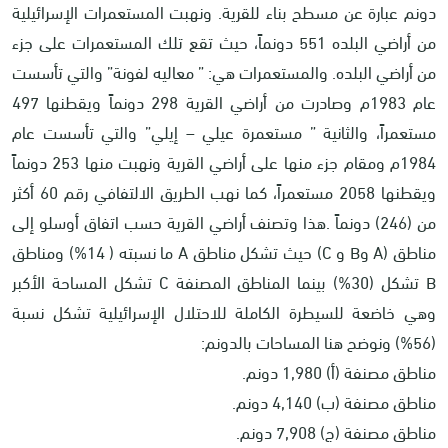
دونم عبارة عن مسطح بناء للقرية. ونهبت المستعمرات الإسرائيلية
من أراضي البلده 551 دونماً، حيث تقع تلك المستعمرات على جزء
من أراضي البلده. والمستعمرات هي: ” معاليه لفونة” والتي تأسست
عام 1983م وصادرت من أراضي القرية 298 دونماً ويقطنها 497
مستعمراً، والثانية ” مستعمرة عيلي – إيلي” والتي تأسست عام
1984م ومقام جزء منها على أراضي القرية ونهبت منها 253 دونماً
ويقطنها 2058 مستعمراً، كما نهب الطريق الالتفافي رقم 60 أكثر
من (246) دونماً .هذا وتصنف أراضي القرية حسب اتفاق أوسلو إلى
مناطق (A وB و C) حيث تشكل مناطق A ما نسبته ( 14%) ومناطق
B تشكل (30%) بينما المناطق المصنفة C تشكل المساحة الأكبر
وهي خاضعة للسيطرة الكاملة للاحتلال الإسرائيلية تشكل نسبة
(56%) ونوضح هنا المساحات بالدونم:
مناطق مصنفة (أ) 1,980 دونم.
مناطق مصنفة (ب) 4,140 دونم.
مناطق مصنفة (ج) 7,908 دونم.