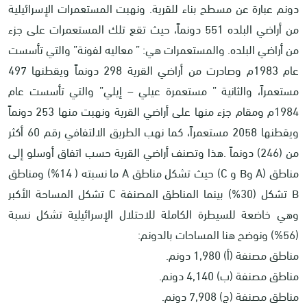
دونم عبارة عن مسطح بناء للقرية. ونهبت المستعمرات الإسرائيلية
من أراضي البلده 551 دونماً، حيث تقع تلك المستعمرات على جزء
من أراضي البلده. والمستعمرات هي: ” معاليه لفونة” والتي تأسست
عام 1983م وصادرت من أراضي القرية 298 دونماً ويقطنها 497
مستعمراً، والثانية ” مستعمرة عيلي – إيلي” والتي تأسست عام
1984م ومقام جزء منها على أراضي القرية ونهبت منها 253 دونماً
ويقطنها 2058 مستعمراً، كما نهب الطريق الالتفافي رقم 60 أكثر
من (246) دونماً .هذا وتصنف أراضي القرية حسب اتفاق أوسلو إلى
مناطق (A وB و C) حيث تشكل مناطق A ما نسبته ( 14%) ومناطق
B تشكل (30%) بينما المناطق المصنفة C تشكل المساحة الأكبر
وهي خاضعة للسيطرة الكاملة للاحتلال الإسرائيلية تشكل نسبة
(56%) ونوضح هنا المساحات بالدونم:
مناطق مصنفة (أ) 1,980 دونم.
مناطق مصنفة (ب) 4,140 دونم.
مناطق مصنفة (ج) 7,908 دونم.