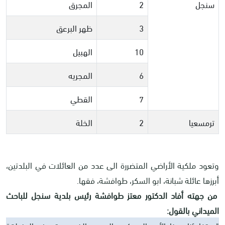
سنجل
2
المجرق
3
ظهر البرعق
10
الهبيل
6
المجريه
7
القطي
ترمسعيا
2
الخلة
وتعود ملكية الأراضي المتضررة الى عدد من العائلات في البلدتين،
أبرزها عائلة شبانة، ابو السكر، طوافشة، فقها.
من جهته أفاد الدكتور معتز طوافشة رئيس بلدية سنجل للباحث
الميداني بالقول: