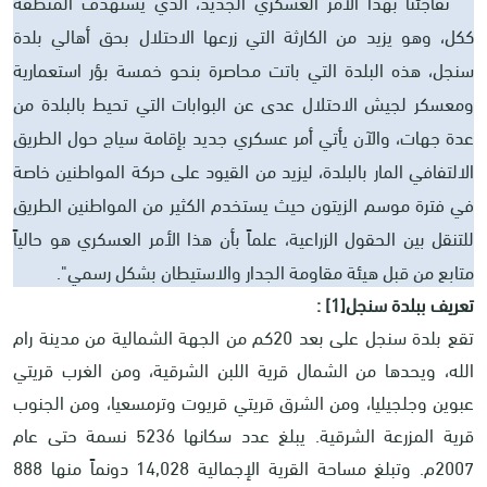
" تفاجئنا بهذا الأمر العسكري الجديد، الذي يستهدف المنطقة
ككل، وهو يزيد من الكارثة التي زرعها الاحتلال بحق أهالي بلدة
سنجل، هذه البلدة التي باتت محاصرة بنحو خمسة بؤر استعمارية
ومعسكر لجيش الاحتلال عدى عن البوابات التي تحيط بالبلدة من
عدة جهات، والآن يأتي أمر عسكري جديد بإقامة سياج حول الطريق
الالتفافي المار بالبلدة، ليزيد من القيود على حركة المواطنين خاصة
في فترة موسم الزيتون حيث يستخدم الكثير من المواطنين الطريق
للتنقل بين الحقول الزراعية، علماً بأن هذا الأمر العسكري هو حالياً
متابع من قبل هيئة مقاومة الجدار والاستيطان بشكل رسمي".
تعريف ببلدة سنجل
[1]
:
تقع بلدة سنجل على بعد 20كم من الجهة الشمالية من مدينة رام
الله، ويحدها من الشمال قرية اللبن الشرقية، ومن الغرب قريتي
عبوين وجلجيليا، ومن الشرق قريتي قريوت وترمسعيا، ومن الجنوب
قرية المزرعة الشرقية. يبلغ عدد سكانها 5236 نسمة حتى عام
2007م. وتبلغ مساحة القرية الإجمالية 14,028 دونماً منها 888