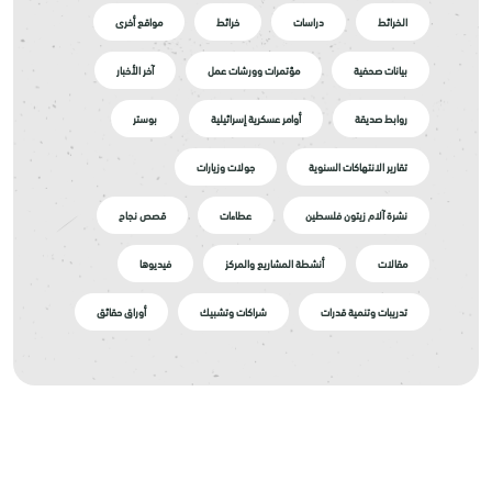
الخرائط
دراسات
خرائط
مواقع أخرى
بيانات صحفية
مؤتمرات وورشات عمل
آخر الأخبار
روابط صديقة
أوامر عسكرية إسرائيلية
بوستر
تقارير الانتهاكات السنوية
جولات وزيارات
نشرة آلام زيتون فلسطين
عطاءات
قصص نجاح
مقالات
أنشطة المشاريع والمركز
فيديوها
تدريبات وتنمية قدرات
شراكات وتشبيك
أوراق حقائق