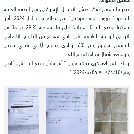
أصدر ما يسمى بقائد جيش الاحتلال الإسرائيلي في الضفة الغربية
المدعو " يهودا الوف فوكس" في مطلع شهر آذار 2024؛ أمراً
عسكرياً بوضع اليد (الاستيلاء) على ما مساحته (29.3 دونماً) من
الأراضي الزراعية الواقعة على جانبي مقطع من الطريق الالتفافي
المسمى بطريق رقم (60) والذي يخترق أراضي بلدتي سنجل
وترمسعيا شمال محافظة رام الله.
وجاء الأمر العسكري تحت عنوان " أمر بشأن وضع اليد على أراضي
رقم (24/10/ت)( 5784-2024) ".