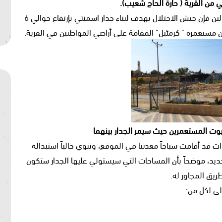
من القرية ( حارة الحاج شعيب).
ووفقا لرئيس مجلس قروي أم الخير، السيد خليل الهذالين فإن جيش الاحتلال يهدف لبناء جدار اسمنتي بإرتفاع حوالي 6
ن مستعمرة " كرمئيل" المقامة على أراضي المواطنين في القرية.
وت المستعمرين حيث سيمر الجدار بينهما
ت قد أقامت سياجاً معدنيا في الموقع، وتنوي حالياً استبداله
جديد، موضحاً بأن المساحات التي سيستولي عليها الجدار ستكون
ريق المجاور له.
لي لكل من: