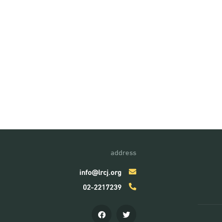
address
info@lrcj.org
02-2217239