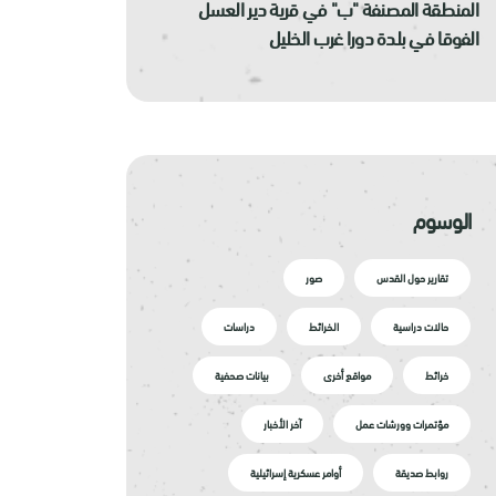
المنطقة المصنفة "ب" في قرية دير العسل
الفوقا في بلدة دورا غرب الخليل
الوسوم
تقارير حول القدس
صور
حالات دراسية
الخرائط
دراسات
خرائط
مواقع أخرى
بيانات صحفية
مؤتمرات وورشات عمل
آخر الأخبار
روابط صديقة
أوامر عسكرية إسرائيلية