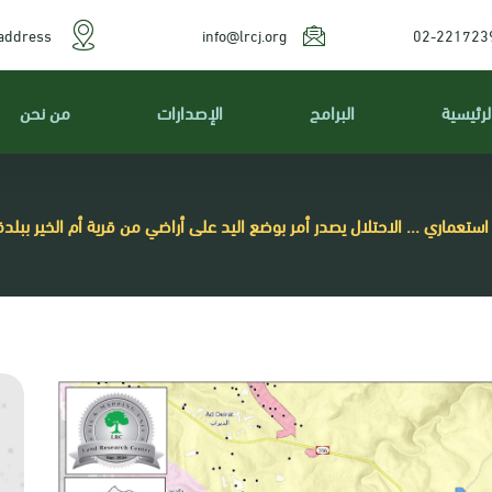
address
info@lrcj.org
02-221723
لرئيسية
البرامج
الإصدارات
من نحن
استعماري ... الاحتلال يصدر أمر بوضع اليد على أراضي من قرية أم الخير ببلد