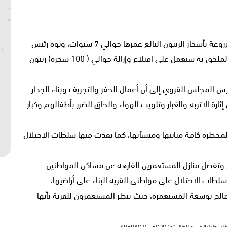
وبالنظر الى المنطقة التي سيقام عليها الجدار فهي مزروعة بأشجار الزيتون البالغ عمرها حوالي 7 سنوات، ونوه رئيس
المجلس القروي إلى أن مسار الجدار الجديد والطريق الملحق به سيعمل على اقتلاع وإزالة حوالي ( 100 شجرة) زيتون
يس المجلس القروي إلى أن أعمال الحفر والتجريف وبناء الجدار
رة الاتربة والغبار وتلويث الهواء والحاق الضرر بأطفالهم وكبار
ى المخطرة كافة مبانيها ومنشآتها، كما نفذت فيها سلطات الاحتلال
ل وتفصل منازل المستعمرين الفارهة عن مساكن المواطنين
سلطات الاحتلال على مواطني القرية البناء على أراضيها،
لصالح توسعة المستعمرة، حيث ينظر المستعمرون للقرية بأنها
ة في مناطق "ج" SPERAC V - FCDO