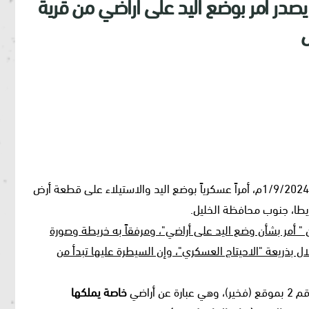
 يصدر أمر بوضع اليد على أراضي من قرية
ل
أصدر ما يسمى بقائد جيش الاحتلال الإسرائيلي، بتاريخ 1/9/2024م، أمراً عسكرياً بوضع اليد والاستيلاء على قطعة أرض
 يطا، جنوب محافظة الخليل.
ي الرقم ( ت/75/24) وجاء بعنوان " أمر بشأن وضع اليد على أراضي"، ومرفقاً به خريطة وصورة
 بذريعة "الاحيتاج العسكري"، وإن السيطرة عليها تبدأ من
أراضي
خاصة يملكها